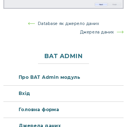
Навігація
Database як джерело даних
записів
Джерела даних
BAT ADMIN
Про ВАТ Admin модуль
Вхід
Головна форма
Джерела даних