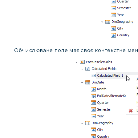
Обчислюване поле має своє контекстне мен