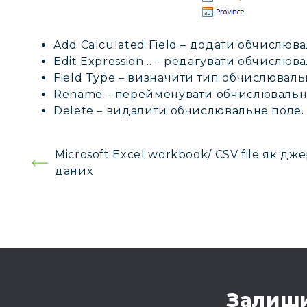
Add Calculated Field – додати обчислюва
Edit Expression… – редагувати обчислюва
Field Type – визначити тип обчислюваль
Rename – перейменувати обчислювальн
Delete – видалити обчислювальне поле.
Навігація
Microsoft Excel workbook/ CSV file як дж
даних
записів
Залиши