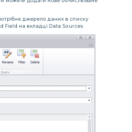
 Ви можете додати нове обчислюване
потрібне джерело даних в списку
d Field на вкладці Data Sources: