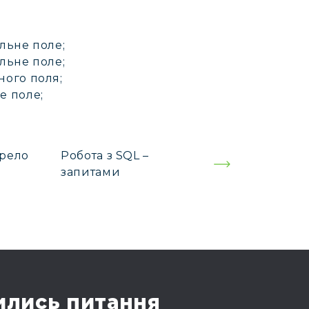
льне поле;
льне поле;
ного поля;
е поле;
ерело
Робота з SQL –
запитами
лись питання