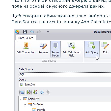
Після того як Ви створили джерело даних,
поле на основі існуючого джерела даних.
Щоб створити обчислюване поле, виберіть 
Data Source і натисніть кнопку Add Calculate