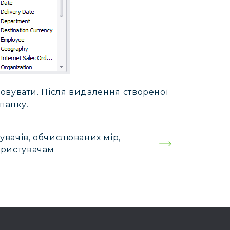
овувати. Після видалення створеної
папку.
увачів, обчислюваних мір,
ористувачам