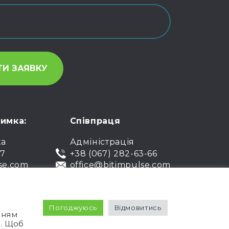
римка:
Співпраця
ка
Адміністрація
07
+38 (067) 282-63-66
se.com
office@bitimpulse.com
Погоджуюсь
Відмовитись
лічна оферта
Гарантія
нням
а. Щоб
іденційності
Умови використання