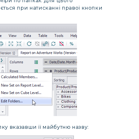
міри по папках. Для цього
ється при натисканні правої кнопки
апку вказавши її майбутню назву: