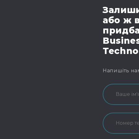
Залиши
або ж 
придба
Busines
Techno
Напишіть на