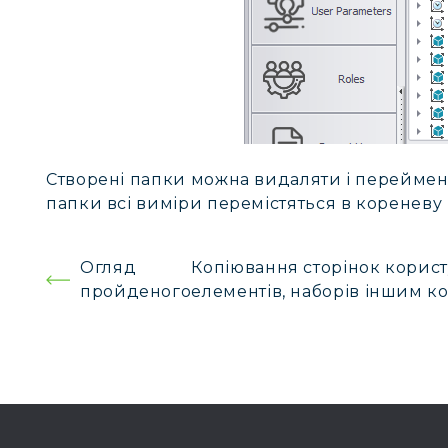
Створені папки можна видаляти і переймен
папки всі виміри перемістяться в кореневу 
Навігація
Огляд
Копіювання сторінок корист
пройденого
елементів, наборів іншим к
записів