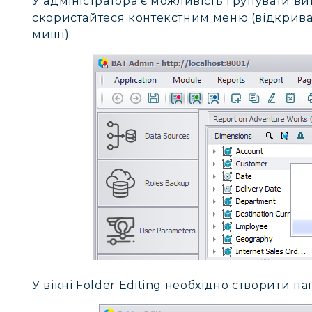
У адміністратора є можливість групувати ви
скористайтеся контекстним меню (відкрива
миші):
У вікні Folder Editing необхідно створити п