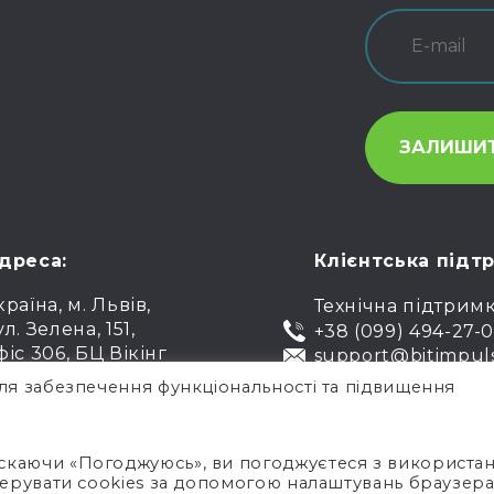
дреса:
Клієнтська підт
країна, м. Львів,
Технічна підтрим
ул. Зелена, 151,
+38 (099) 494-27-
фіс 306, БЦ Вікінг
support@bitimpul
ля забезпечення функціональності та підвищення
Пуб
скаючи «Погоджуюсь», ви погоджуєтеся з використа
керувати cookies за допомогою налаштувань браузер
Політика конф