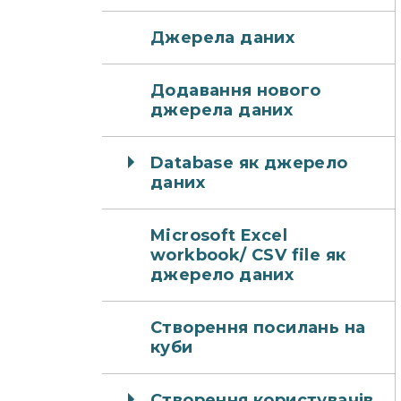
Джерела даних
Додавання нового
джерела даних
Database як джерело
даних
Microsoft Excel
workbook/ CSV file як
джерело даних
Створення посилань на
куби
Створення користувачів