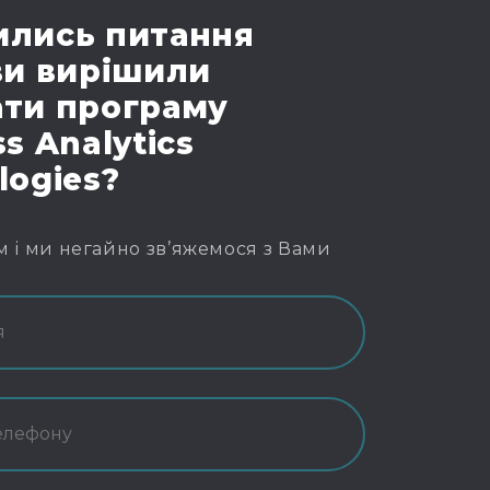
лись питання
ви вирішили
ти програму
s Analytics
logies?
м і ми негайно зв’яжемося з Вами