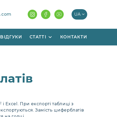
e.com
ВІДГУКИ
СТАТТІ
КОНТАКТИ
латів
 Excel. При експорті таблиці з
кспортуються. Замість циферблатів
я на голці.