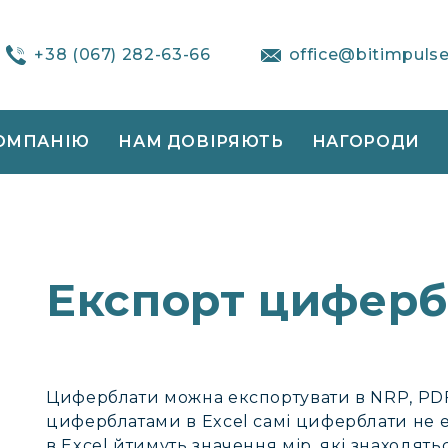
+38 (067) 282-63-66
office@bitimpuls
ОМПАНІЮ
НАМ ДОВІРЯЮТЬ
НАГОРОДИ
Експорт циферб
Циферблати можна експортувати в NRP, PDF і
циферблатами в Excel самі циферблати не е
в Excel йтимуть значення мір, які знаходятьс