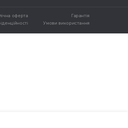
лічна оферта
Гарантія
іденційності
Умови використання