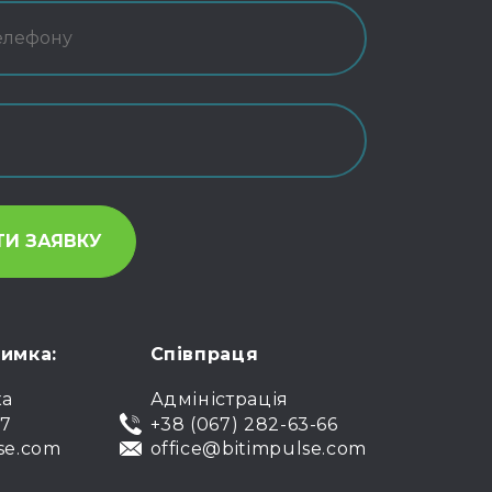
римка:
Співпраця
ка
Адміністрація
07
+38 (067) 282-63-66
se.com
office@bitimpulse.com