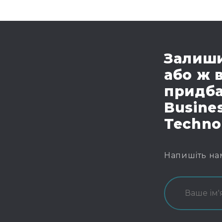
Залиши
або ж 
придба
Busines
Techno
Напишіть на