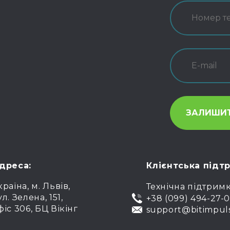
дреса:
Клієнтська підт
країна, м. Львів,
Технічна підтрим
ул. Зелена, 151,
+38 (099) 494-27-
фіс 306, БЦ Вікінг
support@bitimpul