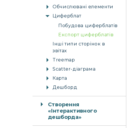
Обчислювані елементи
Циферблат
Побудова циферблатів
Експорт циферблатів
Інші типи сторінок в
звітах
Treemap
Scatter-діаграма
Карта
Дешборд
Створення
«Інтерактивного
дешборда»