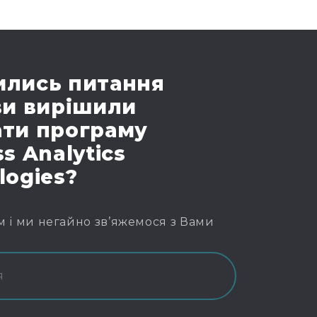
лись питання
ви вирішили
ти програму
s Analytics
logies?
м і ми негайно зв’яжемося з Вами