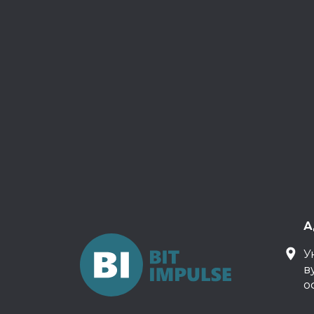
А
У
в
о