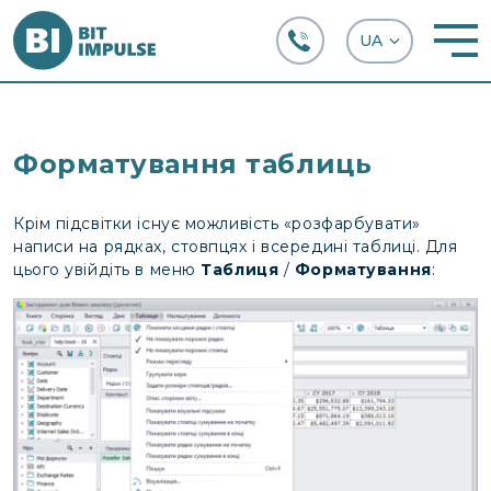
+38 (067) 282-63-66
Форматування таблиць
Крім підсвітки існує можливість «розфарбувати»
написи на рядках, стовпцях і всередині таблиці. Для
цього увійдіть в меню
Таблиця
/
Форматування
: