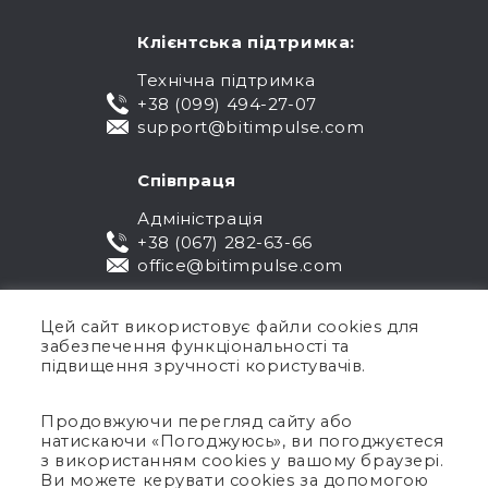
Клієнтська підтримка:
Технічна підтримка
+38 (099) 494-27-07
support@bitimpulse.com
Співпраця
Адміністрація
+38 (067) 282-63-66
office@bitimpulse.com
Цей сайт використовує файли cookies для
забезпечення функціональності та
підвищення зручності користувачів.
Продовжуючи перегляд сайту або
натискаючи «Погоджуюсь», ви погоджуєтеся
Публічна оферта
з використанням cookies у вашому браузері.
Ви можете керувати cookies за допомогою
Гарантія