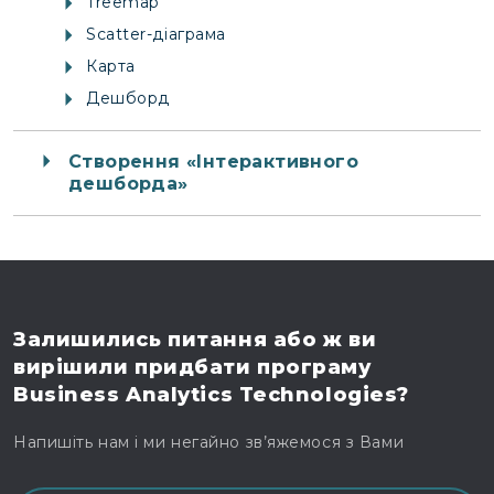
Treemap
Scatter-діаграма
Карта
Дешборд
Створення «Інтерактивного
дешборда»
Залишились питання
або ж ви
вирішили
придбати програму
Business Analytics Technologies?
Напишіть нам і ми негайно зв’яжемося з Вами