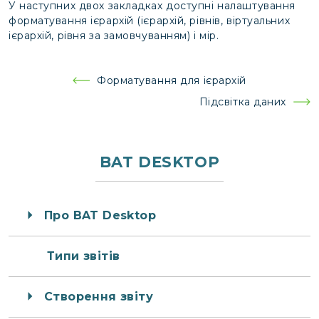
У наступних двох закладках доступні налаштування
форматування ієрархій (ієрархій, рівнів, віртуальних
ієрархій, рівня за замовчуванням) і мір.
Навігація
Форматування для ієрархій
записів
Підсвітка даних
BAT DESKTOP
Про BAT Desktop
Типи звітів
Створення звіту