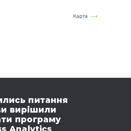
Карта
лись питання
ви вирішили
ти програму
s Analytics