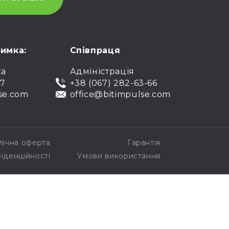
римка:
Співпраця
ка
Адміністрація
07
+38 (067) 282-63-66
se.com
office@bitimpulse.com
лічна оферта
Гарантія
іденційності
Умови використання