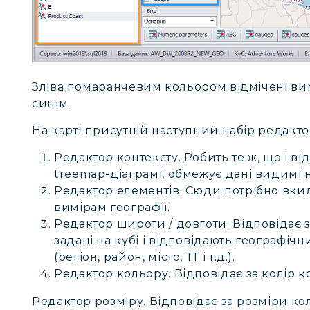
Зліва помаранчевим кольором відмічені вим
синім.
На карті присутній наступний набір редакто
Редактор контексту. Робить те ж, що і ві
treemap-діаграмі, обмежує дані видимі на
Редактор елементів. Сюди потрібно вкид
вимірам географії.
Редактор широти / довготи. Відповідає за
задані на кубі і відповідають географіч
(регіон, район, місто, ТТ і т.д.).
Редактор кольору. Відповідає за колір ко
Редактор розміру. Відповідає за розміри кол