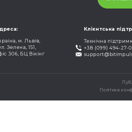
дреса:
Клієнтська підт
країна, м. Львів,
Технічна підтрим
ул. Зелена, 151,
+38 (099) 494-27-
фіс 306, БЦ Вікінг
support@bitimpul
Пуб
Політика конф