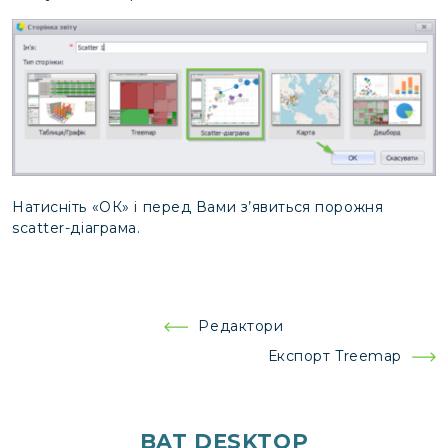
Натисніть «ОК» і перед Вами з’явиться порожня
scatter-діаграма.
Навігація
Редактори
записів
Експорт Treemap
BAT DESKTOP