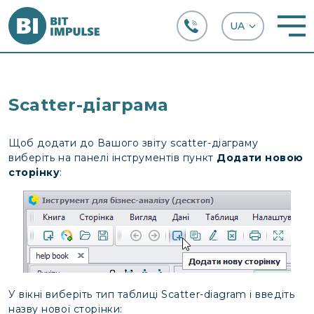
+38 (067) 282-63-66
Scatter-діаграма
Щоб додати до Вашого звіту scatter-діаграму
виберіть на панелі інструментів пункт
Додати новою
сторінку
:
У вікні виберіть тип таблиці Scatter-diagram і введіть
назву нової сторінки: