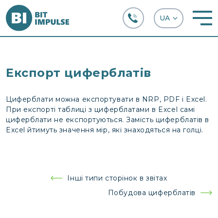
+38 (067) 282-63-66
Експорт циферблатів
Циферблати можна експортувати в NRP, PDF і Excel.
При експорті таблиці з циферблатами в Excel самі
циферблати не експортуються. Замість циферблатів в
Excel йтимуть значення мір, які знаходяться на голці.
Навігація
Інші типи сторінок в звітах
записів
Побудова циферблатів