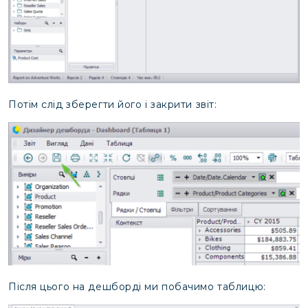
Потім слід зберегти його і закрити звіт:
Після цього на дешборді ми побачимо таблицю: