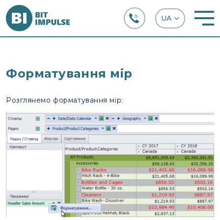
+38 (067) 282-63-66
Форматування мір
Розглянемо форматування мір: