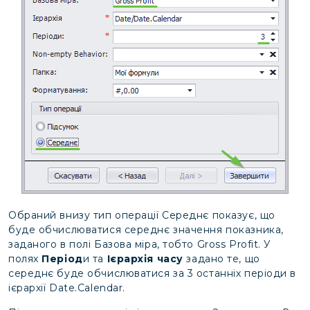
Обраний внизу тип операції Середнє показує, що
буде обчислюватися середнє значення показника,
заданого в полі Базова міра, тобто Gross Profit. У
полях
Період
и та
Ієрархія часу
задано те, що
середнє буде обчислюватися за 3 останніх періоди в
ієрархії Date.Calendar.