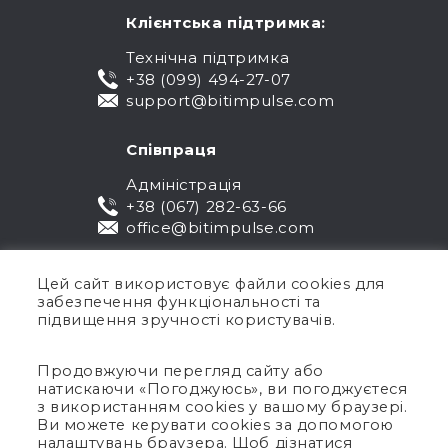
Клієнтська підтримка:
Технічна підтримка
+38 (099) 494-27-07
support@bitimpulse.com
Співпраця
Адміністрація
+38 (067) 282-63-66
office@bitimpulse.com
Цей сайт використовує файли cookies для
забезпечення функціональності та
підвищення зручності користувачів.
Продовжуючи перегляд сайту або
натискаючи «Погоджуюсь», ви погоджуєтеся
Публічна оферта
з використанням cookies у вашому браузері.
Ви можете керувати cookies за допомогою
Гарантія
налаштувань браузера. Щоб дізнатися