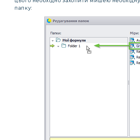
цього необхідно захопити мишею необхідну 
папку: