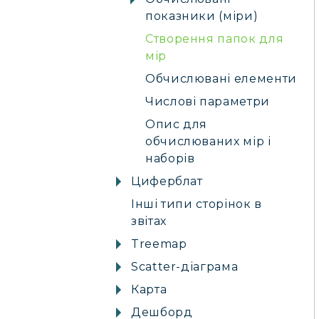
показники (міри)
Створення папок для
мір
Обчислювані елементи
Числові параметри
Опис для
обчислюваних мір і
наборів
Циферблат
Інші типи сторінок в
звітах
Treemap
Scatter-діаграма
Карта
Дешборд