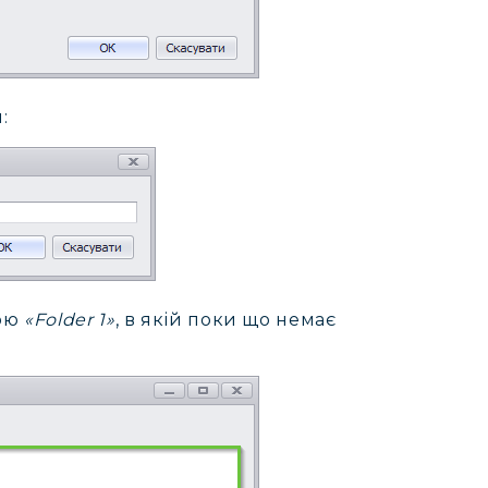
:
вою
«Folder 1»
, в якій поки що немає