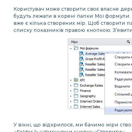
Користувач може створити своє власне дере
будуть лежати в корені папки Мої формули.
вже є кілька створених мір. Щоб створити па
списку показників правою кнопкою. З’явит
У вікні, що відкрилося, ми бачимо міри ств
«Folder 1»
натиснувши кнопку «Створити»: