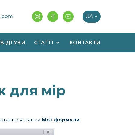
e.com
ВІДГУКИ
СТАТТІ
КОНТАКТИ
к для мір
надається папка
Мої формули
: