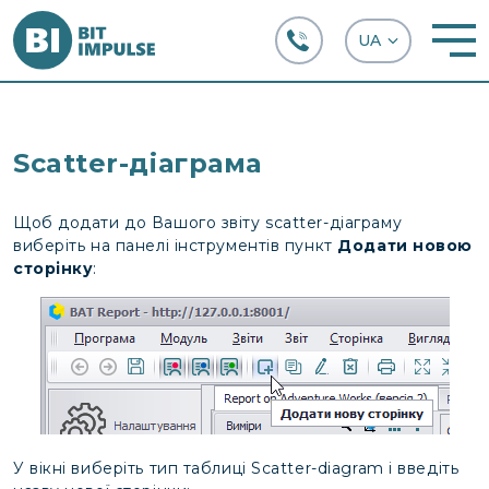
+38 (067) 282-63-66
Scatter-діаграма
Щоб додати до Вашого звіту scatter-діаграму
виберіть на панелі інструментів пункт
Додати новою
сторінку
:
У вікні виберіть тип таблиці Scatter-diagram і введіть