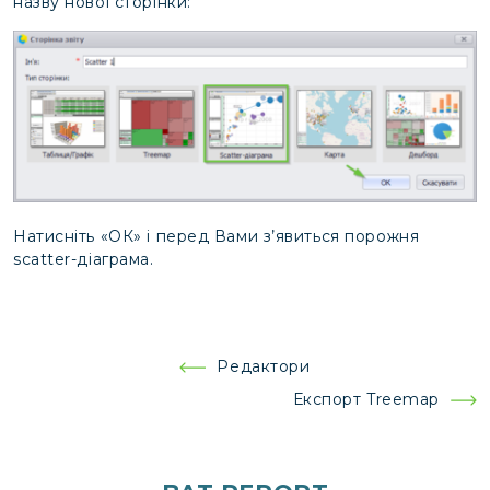
назву нової сторінки:
Натисніть «ОК» і перед Вами з’явиться порожня
scatter-діаграма.
Навігація
Редактори
записів
Експорт Treemap