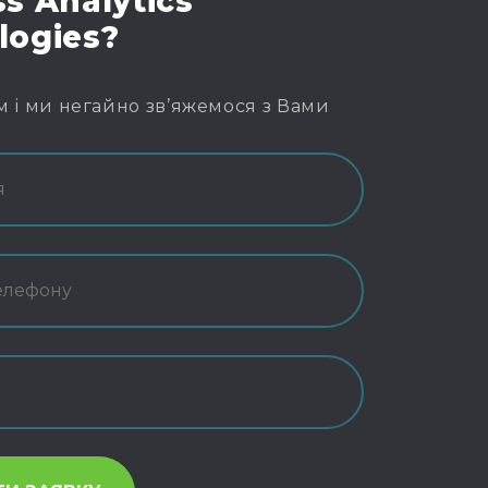
s Analytics
logies?
м і ми негайно зв’яжемося з Вами