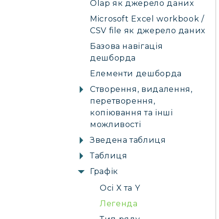
Olap як джерело даних
Microsoft Excel workbook /
CSV file як джерело даних
Базова навігація
дешборда
Елементи дешборда
Створення, видалення,
перетворення,
копіювання та інші
можливості
Зведена таблиця
Таблиця
Графік
Осі X та Y
Легенда