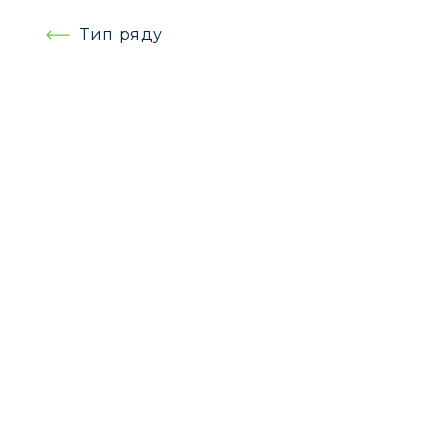
Навігація
Тип ряду
записів