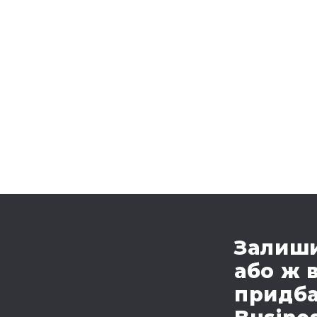
Залиши
або ж 
придба