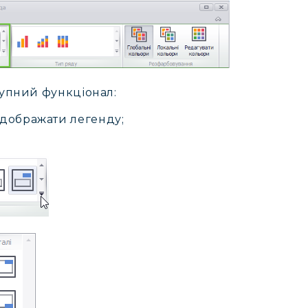
тупний функціонал:
ідображати легенду;