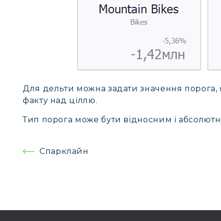
Для дельти можна задати значення порога,
факту над ціллю.
Тип порога може бути відносним і абсолютн
Навігація
Спарклайн
записів