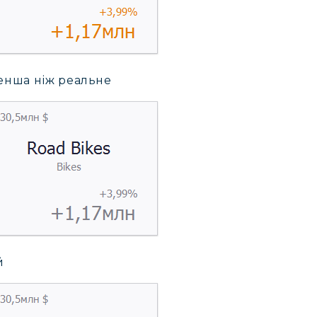
енша ніж реальне
й