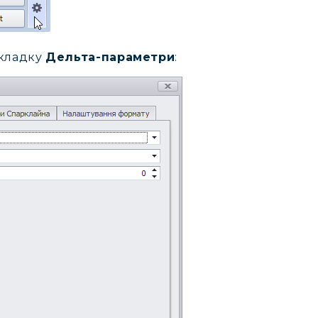
акладку
Дельта-параметри
: