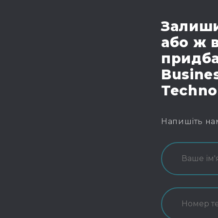
Залиши
або ж 
придба
Busines
Techno
Напишіть на