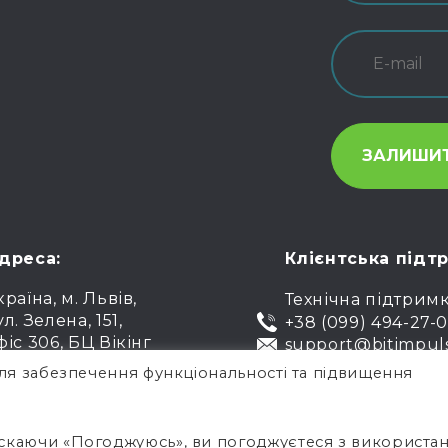
дреса:
Клієнтська підт
країна, м. Львів,
Технічна підтрим
ул. Зелена, 151,
+38 (099) 494-27-
фіс 306, БЦ Вікінг
support@bitimpul
ля забезпечення функціональності та підвищення
Пуб
скаючи «Погоджуюсь», ви погоджуєтеся з використа