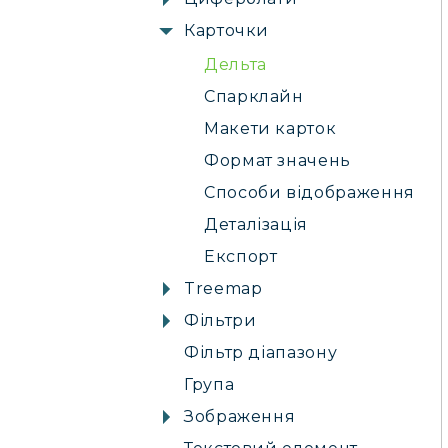
Карточки
Дельта
Спарклайн
Макети карток
Формат значень
Способи відображення
Деталізація
Експорт
Treemap
Фільтри
Фільтр діапазону
Група
Зображення