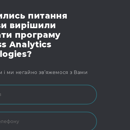
лись питання
ви вирішили
ти програму
s Analytics
logies?
м і ми негайно зв’яжемося з Вами