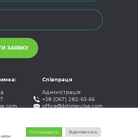
римка:
Співпраця
ка
Адміністрація
07
+38 (067) 282-63-66
se.com
office@bitimpulse.com
Погоджуюсь
Відмовитись
лічна оферта
Гарантія
нням