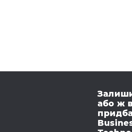
Залиши
або ж 
придба
Busines