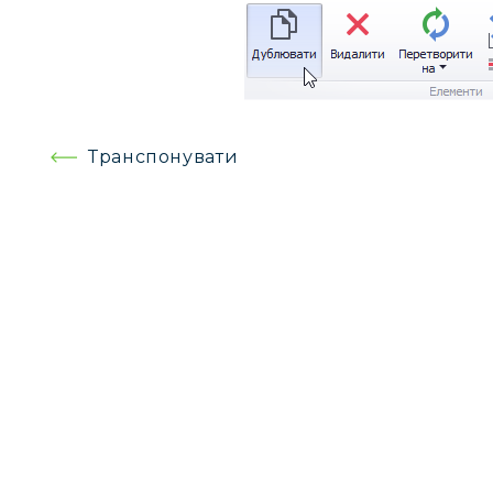
Навігація
Транспонувати
записів