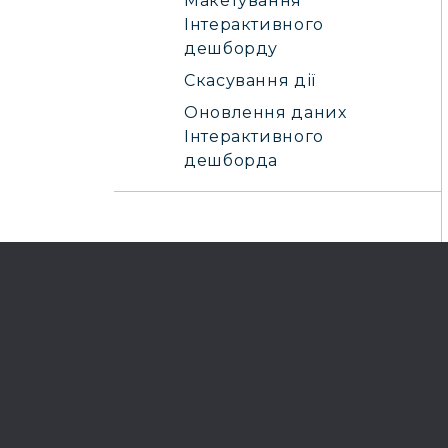
Макетування
Інтерактивного
дешборду
Скасування дії
Оновлення даних
Інтерактивного
дешборда