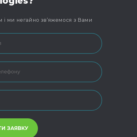
logies?
м і ми негайно зв’яжемося з Вами