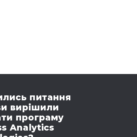
лись питання
ви вирішили
ти програму
s Analytics