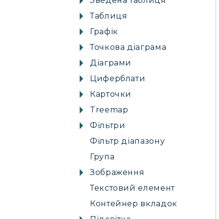
Зведена таблиця
Таблиця
Графік
Точкова діаграма
Діаграми
Циферблати
Карточки
Treemap
Фільтри
Фільтр діапазону
Група
Зображення
Текстовий елемент
Контейнер вкладок