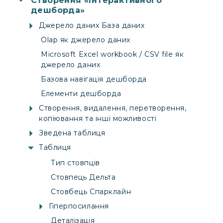
Створення «Інтерактивного
дешборда»
Джерело даних База даних
Olap як джерело даних
Microsoft Excel workbook / CSV file як
джерело даних
Базова навігація дешборда
Елементи дешборда
Створення, видалення, перетворення,
копіювання та інші можливості
Зведена таблиця
Таблиця
Тип стовпців
Стовпець Дельта
Стовбець Спарклайн
Гіперпосилання
Деталізація