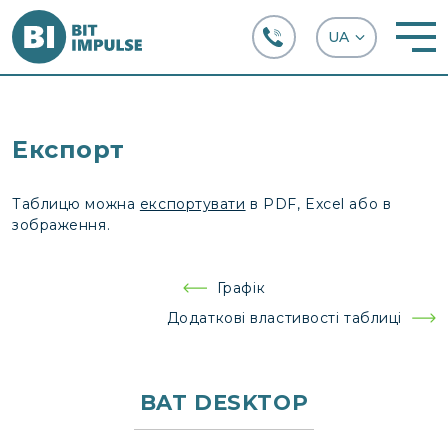
+38 (067) 282-63-66
Експорт
Таблицю можна
експортувати
в PDF, Excel або в
зображення.
Навігація
Графік
записів
Додаткові властивості таблиці
BAT DESKTOP