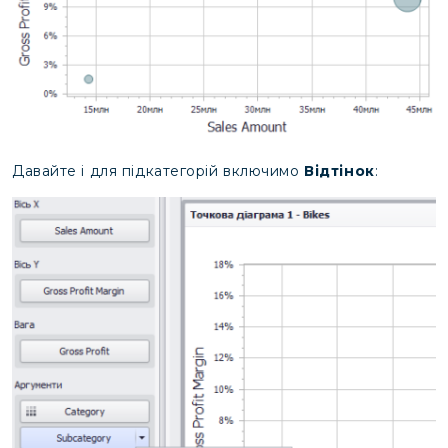
Давайте і для підкатегорій включимо
Відтінок
: