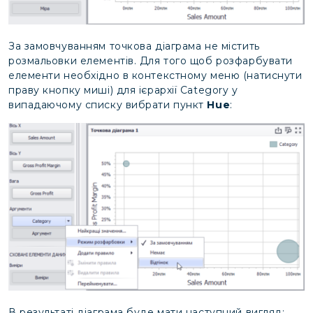
За замовчуванням точкова діаграма не містить
розмальовки елементів. Для того щоб розфарбувати
елементи необхідно в контекстному меню (натиснути
праву кнопку миші) для ієрархії Category у
випадаючому списку вибрати пункт
Hue
:
В результаті діаграма буде мати наступний вигляд: