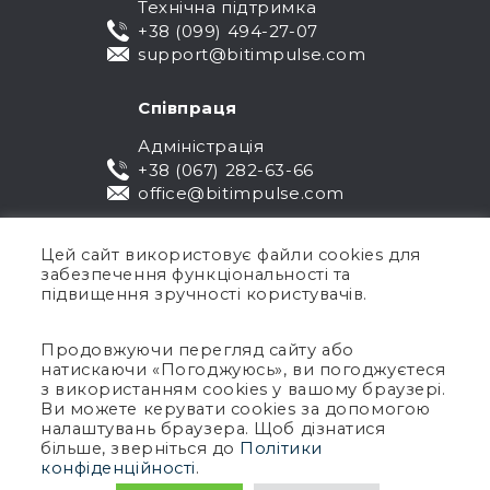
Технічна підтримка
+38 (099) 494-27-07
support@bitimpulse.com
Співпраця
Адміністрація
+38 (067) 282-63-66
office@bitimpulse.com
Цей сайт використовує файли cookies для
забезпечення функціональності та
підвищення зручності користувачів.
Продовжуючи перегляд сайту або
натискаючи «Погоджуюсь», ви погоджуєтеся
Публічна оферта
з використанням cookies у вашому браузері.
Ви можете керувати cookies за допомогою
Гарантія
налаштувань браузера. Щоб дізнатися
Політика конфіденційності
більше, зверніться до
Політики
Умови використання
конфіденційності
.