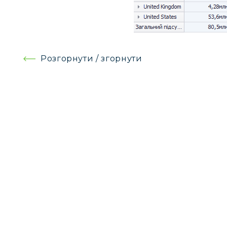
Навігація
Розгорнути / згорнути
записів