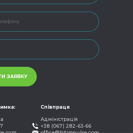
римка:
Співпраця
ка
Адміністрація
07
+38 (067) 282-63-66
se.com
office@bitimpulse.com