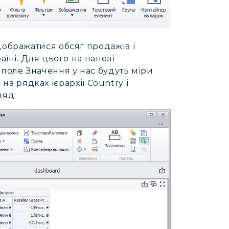
дображатися обсяг продажів і
аїні. Для цього на панелі
 поле Значення у нас будуть міри
а на рядках ієрархії Country і
ляд: