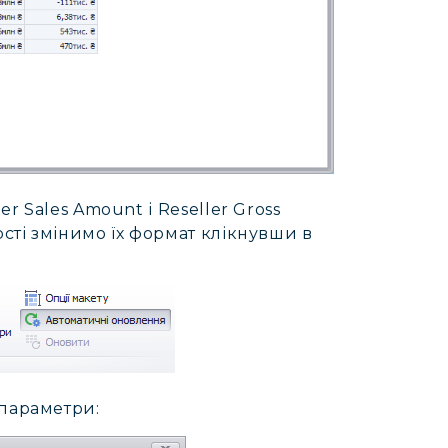
er Sales Amount і Reseller Gross
ості змінимо їх формат клікнувши в
 параметри: