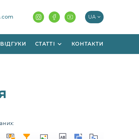
e.com
ВІДГУКИ
СТАТТІ
КОНТАКТИ
я
аних: