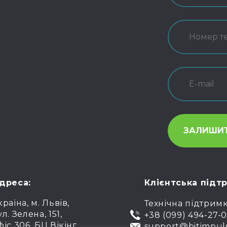
дреса:
Клієнтська підт
країна, м. Львів,
Технічна підтрим
ул. Зелена, 151,
+38 (099) 494-27-
фіс 306, БЦ Вікінг
support@bitimpul