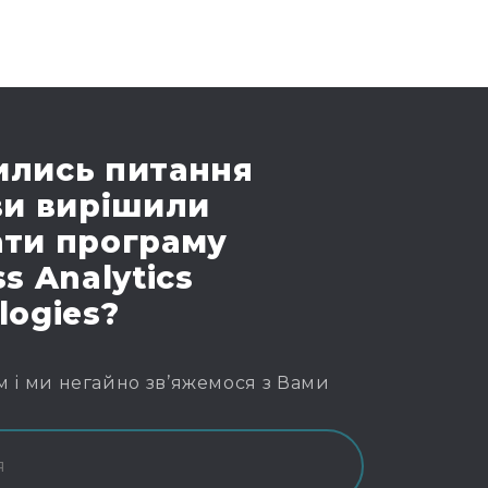
лись питання
ви вирішили
ти програму
s Analytics
logies?
м і ми негайно зв’яжемося з Вами