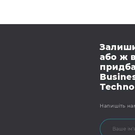
Залиши
або ж 
придба
Busines
Techno
Напишіть на