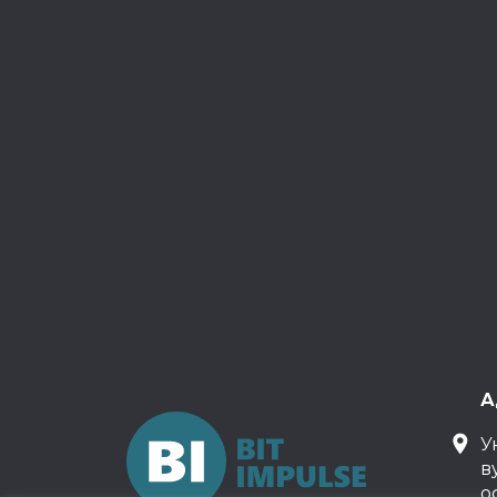
А
У
в
о