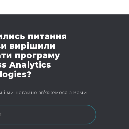
лись питання
ви вирішили
ти програму
s Analytics
logies?
м і ми негайно зв’яжемося з Вами