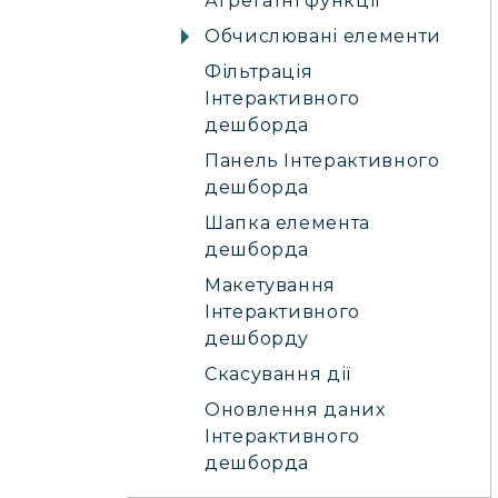
Агрегатні функції
Обчислювані елементи
Фільтрація
Інтерактивного
дешборда
Панель Інтерактивного
дешборда
Шапка елемента
дешборда
Макетування
Інтерактивного
дешборду
Скасування дії
Оновлення даних
Інтерактивного
дешборда