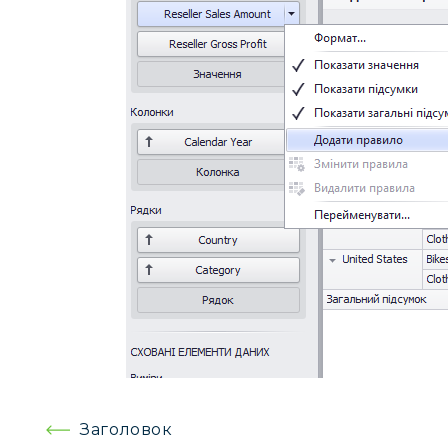
Навігація
Заголовок