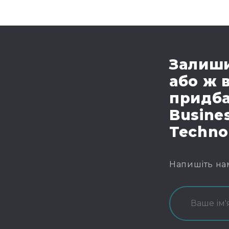
Залиши
або ж 
придба
Busines
Techno
Напишіть на