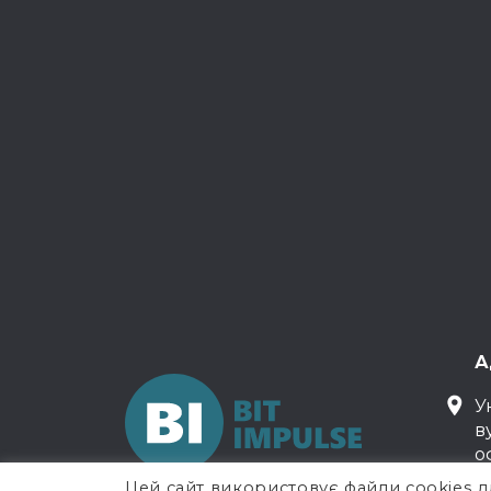
А
У
в
о
Цей сайт використовує файли cookies д