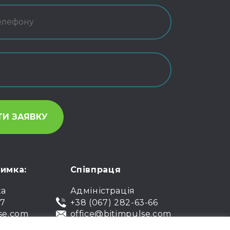
римка:
Співпраця
ка
Адміністрація
07
+38 (067) 282-63-66
se.com
office@bitimpulse.com