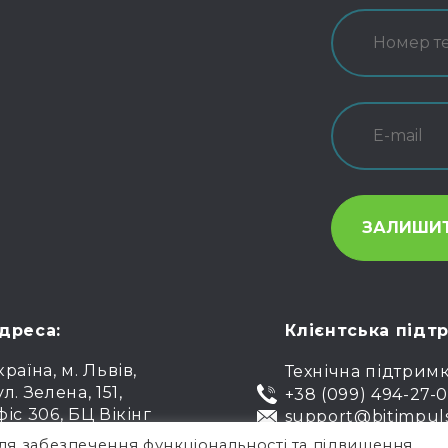
дреса:
Клієнтська підт
країна, м. Львів,
Технічна підтрим
ул. Зелена, 151,
+38 (099) 494-27-
фіс 306, БЦ Вікінг
support@bitimpul
ля забезпечення функціональності та підвищення