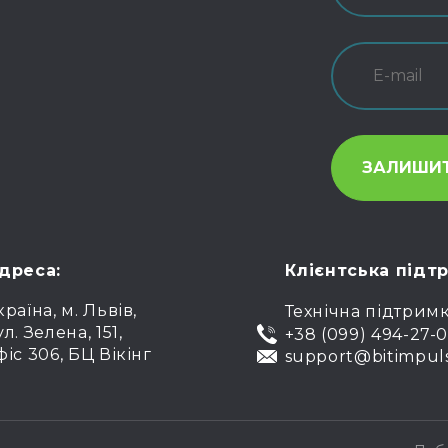
дреса:
Клієнтська підт
країна, м. Львів,
Технічна підтрим
ул. Зелена, 151,
+38 (099) 494-27-
фіс 306, БЦ Вікінг
support@bitimpul