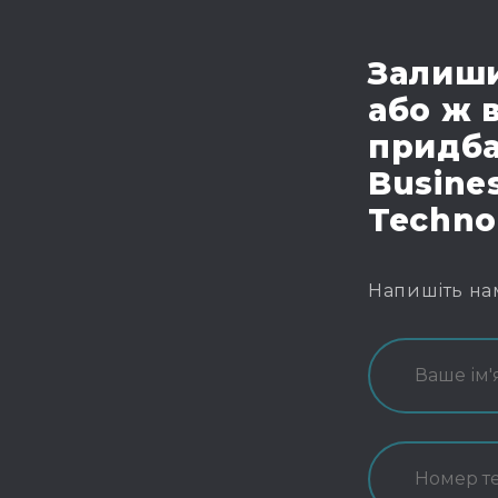
Залиши
або ж 
придба
Busines
Techno
Напишіть на