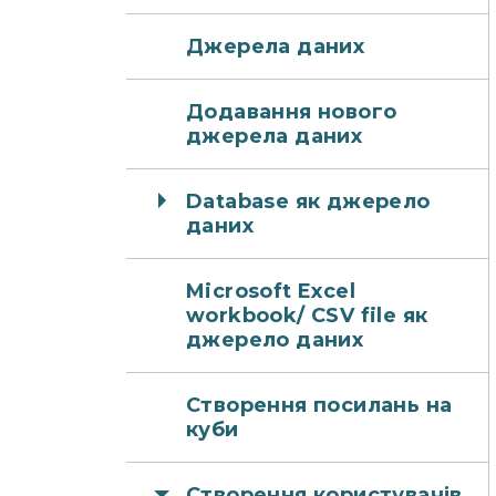
Джерела даних
Додавання нового
джерела даних
Database як джерело
даних
Microsoft Excel
workbook/ CSV file як
джерело даних
Створення посилань на
куби
Створення користувачів