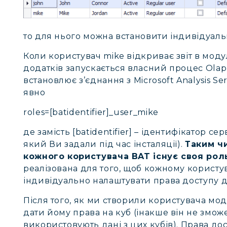
то для нього можна встановити індивідуаль
Коли користувач mike відкриває звіт в модул
додатків запускається власний процес Olap
встановлює з’єднання з Microsoft Analysis Ser
явно
roles=[batidentifier]_user_mike
де замість [batidentifier] – ідентифікатор се
який Ви задали під час інсталяції).
Таким чи
кожного користувача BAT існує своя роль
реалізована для того, щоб кожному користу
індивідуально налаштувати права доступу д
Після того, як ми створили користувача мод
дати йому права на куб (інакше він не зможе
використовують дані з цих кубів). Права до