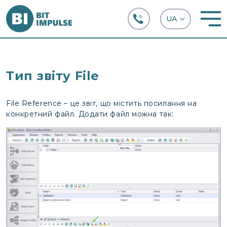
+38 (067) 282-63-66
Тип звіту File
File Reference – це звіт, що містить посилання на
конкретний файл. Додати файл можна так: