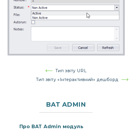
Навігація
Тип звіту URL
записів
Тип звіту «Інтерактивний» дешборд
BAT ADMIN
Про ВАТ Admin модуль