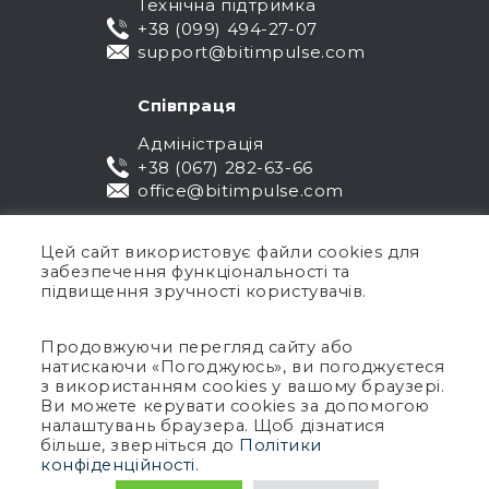
Технічна підтримка
+38 (099) 494-27-07
support@bitimpulse.com
Співпраця
Адміністрація
+38 (067) 282-63-66
office@bitimpulse.com
Цей сайт використовує файли cookies для
забезпечення функціональності та
підвищення зручності користувачів.
Продовжуючи перегляд сайту або
натискаючи «Погоджуюсь», ви погоджуєтеся
Публічна оферта
з використанням cookies у вашому браузері.
Ви можете керувати cookies за допомогою
Гарантія
налаштувань браузера. Щоб дізнатися
Політика конфіденційності
більше, зверніться до
Політики
Умови використання
конфіденційності
.