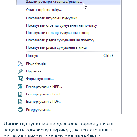
Даний підпункт меню дозволяє користувачеві
задавати однакову ширину для всіх стовпців і
однакову висоту для всіх рядків таблиці: