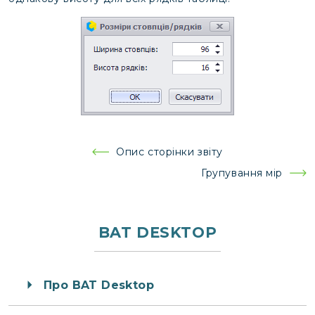
Навігація
Опис сторінки звіту
записів
Групування мір
BAT DESKTOP
Про BAT Desktop