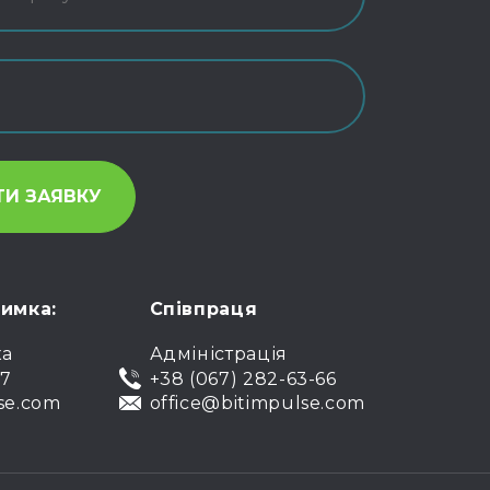
римка:
Співпраця
ка
Адміністрація
07
+38 (067) 282-63-66
se.com
office@bitimpulse.com