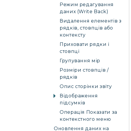
Режим редагування
даних (Write Back)
Видалення елементів з
рядків, стовпців або
контексту
Приховати рядки і
стовпці
Групування мір
Розміри стовпців /
рядків
Опис сторінки звіту
Відображення
підсумків
Операція Показати за
контекстного меню
Оновлення даних на