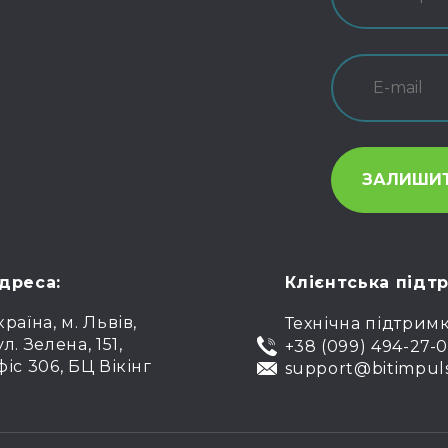
дреса:
Клієнтська підт
країна, м. Львів,
Технічна підтрим
ул. Зелена, 151,
+38 (099) 494-27-
фіс 306, БЦ Вікінг
support@bitimpul