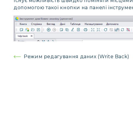
Існує можливість швидко поміняти місцями 
допомогою такої кнопки на панелі інструмен
Навігація
Режим редагування даних (Write Back)
записів