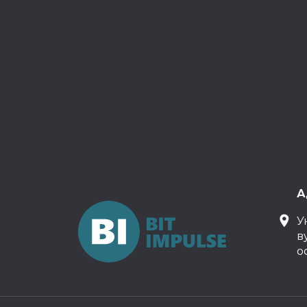
А
У
в
о