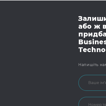
Залиши
або ж 
придба
Busines
Techno
Напишіть на