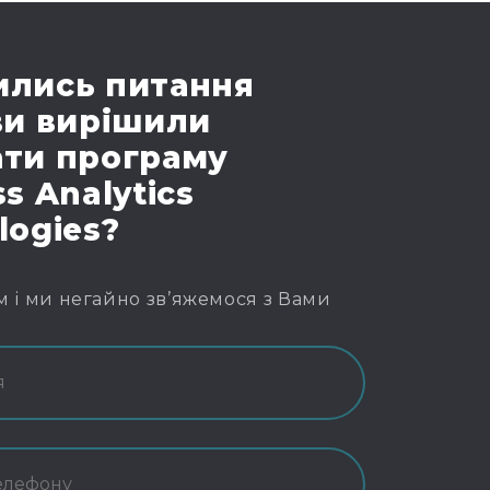
лись питання
ви вирішили
ти програму
s Analytics
logies?
м і ми негайно зв’яжемося з Вами