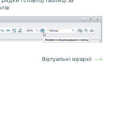
рядки і стовпці таблиці за
тів:
Віртуальні ієрархії