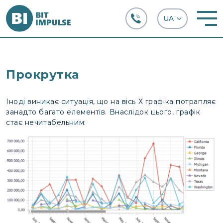
+38 (067) 282-63-66
Прокрутка
Іноді виникає ситуація, що на вісь Х графіка потрапляє
занадто багато елементів. Внаслідок цього, графік
стає нечитабельним: