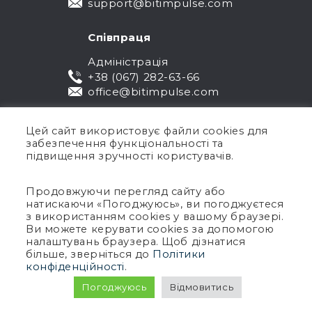
support@bitimpulse.com
Співпраця
Адміністрація
+38 (067) 282-63-66
office@bitimpulse.com
Цей сайт використовує файли cookies для
забезпечення функціональності та
підвищення зручності користувачів.
Продовжуючи перегляд сайту або
натискаючи «Погоджуюсь», ви погоджуєтеся
Публічна оферта
з використанням cookies у вашому браузері.
Ви можете керувати cookies за допомогою
Гарантія
налаштувань браузера. Щоб дізнатися
Політика конфіденційності
більше, зверніться до
Політики
Умови використання
конфіденційності
.
Авторське право © 2005-2026 BIT Impulse.
Погоджуюсь
Відмовитись
Всі права захищені.