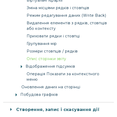
Віртуальні ієрархії
Зміна місцями рядків і стовпців
Режим редагування даних (Write Back)
Видалення елементів з рядків, стовпців
або контексту
Приховати рядки і стовпці
Групування мір
Розміри стовпців / рядків
Опис сторінки звіту
Відображення підсумків
Операція Показати за контекстного
меню
Оновлення даних на сторінці
Побудова графіків
Створення, запис і скасування дії