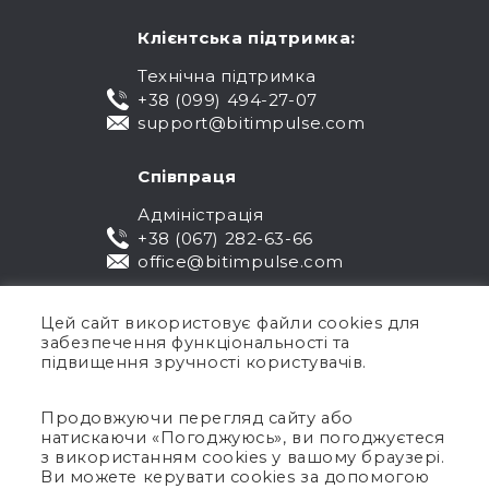
Клієнтська підтримка:
Технічна підтримка
+38 (099) 494-27-07
support@bitimpulse.com
Співпраця
Адміністрація
+38 (067) 282-63-66
office@bitimpulse.com
Цей сайт використовує файли cookies для
забезпечення функціональності та
підвищення зручності користувачів.
Продовжуючи перегляд сайту або
натискаючи «Погоджуюсь», ви погоджуєтеся
Публічна оферта
з використанням cookies у вашому браузері.
Ви можете керувати cookies за допомогою
Гарантія