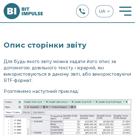
+38 (067) 282-63-66
Опис сторінки звіту
Для будь-якого звіту можна задати його опис за
допомогою довільного тексту і ієрархій, які
використовуються в даному звіті, або використовуючи
RTF-формат.
Розглянемо наступний приклад: