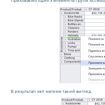
Приховаємо один з елементів групи Accessor
В результаті звіт матиме такий вигляд: