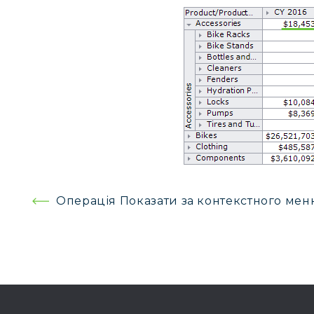
Навігація
Операція Показати за контекстного мен
записів