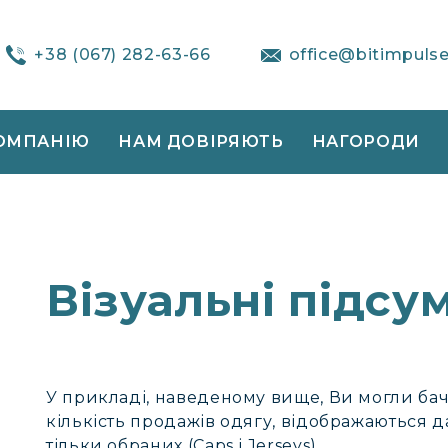
+38 (067) 282-63-66
office@bitimpuls
ОМПАНІЮ
НАМ ДОВІРЯЮТЬ
НАГОРОДИ
Візуальні підсу
У прикладі, наведеному вище, Ви могли бачи
кількість продажів одягу, відображаються да
тільки обраних (Caps і Jerseys).