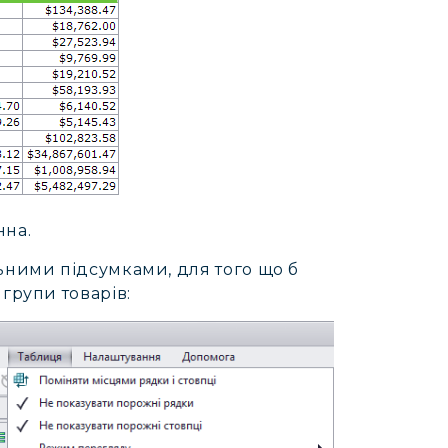
нна.
ьними підсумками, для того що б
групи товарів: