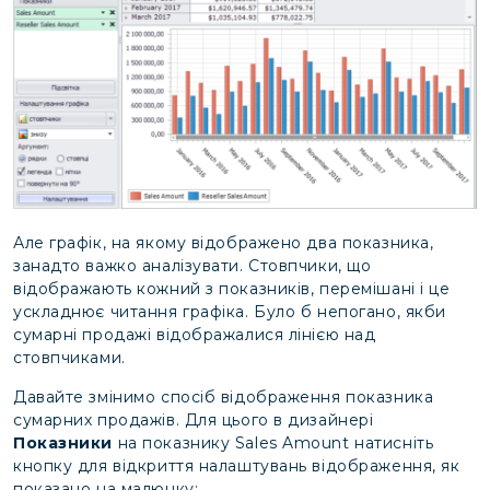
Але графік, на якому відображено два показника,
занадто важко аналізувати. Стовпчики, що
відображають кожний з показників, перемішані і це
ускладнює читання графіка. Було б непогано, якби
сумарні продажі відображалися лінією над
стовпчиками.
Давайте змінимо спосіб відображення показника
сумарних продажів. Для цього в дизайнері
Показники
на показнику Sales Amount натисніть
кнопку для відкриття налаштувань відображення, як
показано на малюнку: