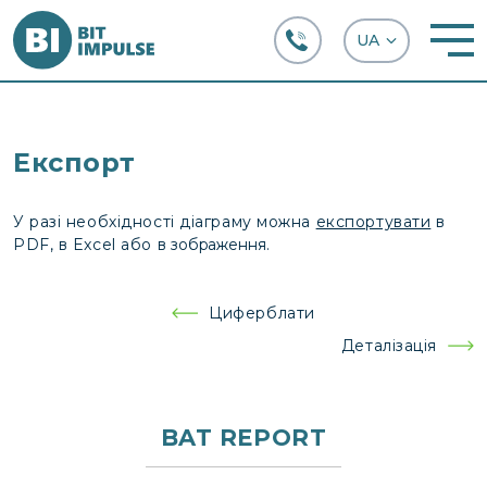
+38 (067) 282-63-66
Експорт
У разі необхідності діаграму можна
експортувати
в
PDF, в Excel або в
зображення.
Навігація
Циферблати
записів
Деталізація
BAT REPORT