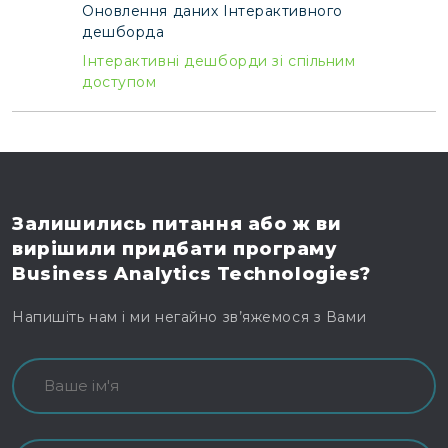
Оновлення даних Інтерактивного
дешборда
Інтерактивні дешборди зі спільним
доступом
Залишились питання
або ж ви
вирішили
придбати програму
Business Analytics Technologies?
Напишіть нам і ми негайно зв’яжемося з Вами