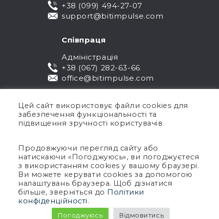
+38 (099) 494-27-07
support@bitimpulse.com
Співпраця
Адміністрація
+38 (067) 282-63-66
office@bitimpulse.com
Цей сайт використовує файли cookies для
забезпечення функціональності та
підвищення зручності користувачів.
Продовжуючи перегляд сайту або
натискаючи «Погоджуюсь», ви погоджуєтеся
Публічна оферта
з використанням cookies у вашому браузері.
Ви можете керувати cookies за допомогою
Гарантія
налаштувань браузера. Щоб дізнатися
Політика конфіденційності
більше, зверніться до
Політики
Умови використання
конфіденційності
.
Авторське право © 2005-2026 BIT Impulse.
Погоджуюсь
Відмовитись