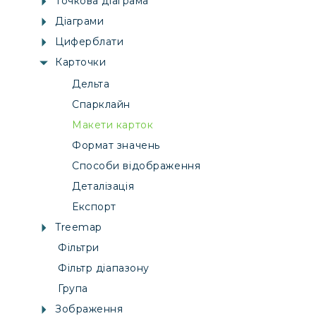
Точкова діаграма
Діаграми
Циферблати
Карточки
Дельта
Спарклайн
Макети карток
Формат значень
Способи відображення
Деталізація
Експорт
Treemap
Фільтри
Фільтр діапазону
Група
Зображення