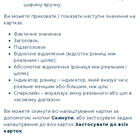
ширину вручну.
Ви можете приховати / показати наступні значення на
картках:
Фактичне значення
Заголовок
Підзаголовок
Відносне відхилення (відсоток різниці між
реальним і ціллю);
Абсолютне відхилення (різниця між реальним і
ціллю);
Індикатор різниці – індикатор, який вказує чи є
реальне меншим або більшим, ніж ціль;
Спарклайн – візуалізує зміну реального або цілі в
часовому діапазоні.
Ви можете скинути всі налаштування картки за
допомогою кнопки
Скинути
, або застосувати задані
налаштування до всіх карток
Застосувати до всіх
карток
.