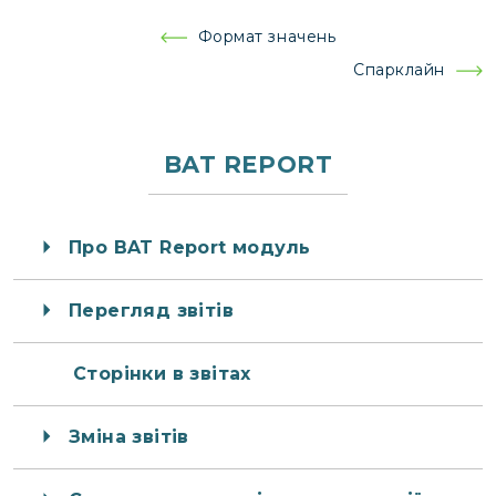
Навігація
Формат значень
записів
Спарклайн
BAT REPORT
Про BAT Report модуль
Перегляд звітів
Сторінки в звітах
Зміна звітів