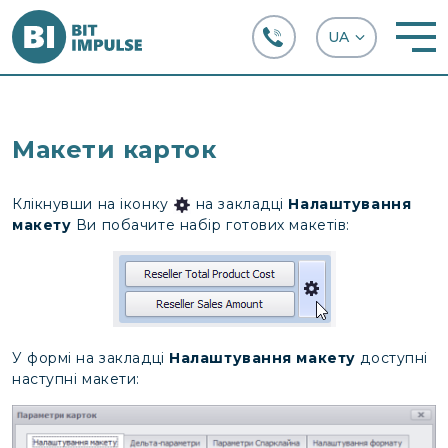
+38 (067) 282-63-66
Макети карток
Клікнувши на іконку
на закладці
Налаштування
макету
Ви побачите набір готових макетів:
У формі на закладці
Налаштування макету
доступні
наступні макети: