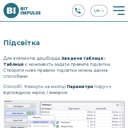
+38 (067) 282-63-66
Підсвітка
Для елементів дешборда
Зведена таблиця
і
Таблиця
є можливість задати правила підсвітки.
Створити нове правило підсвітки можна двома
способами:
Способ1. Клікнути на кнопці
Параметри
поруч з
відповідною мірою / виміром: