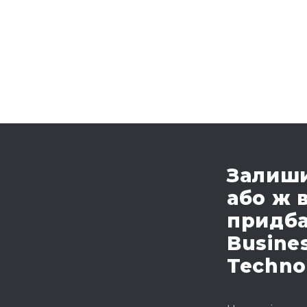
Залиши
або ж 
придба
Busines
Techno