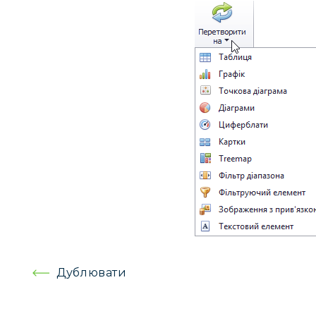
Навігація
Дублювати
записів