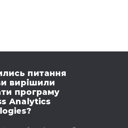
лись питання
ви вирішили
ти програму
s Analytics
logies?