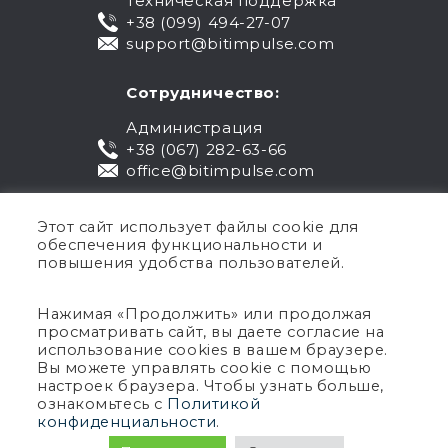
Техническая поддержка
+38 (099) 494-27-07
support@bitimpulse.com
Сотрудничество:
Администрация
+38 (067) 282-63-66
office@bitimpulse.com
Этот сайт использует файлы cookie для
обеспечения функциональности и
повышения удобства пользователей.
Нажимая «Продолжить» или продолжая
просматривать сайт, вы даете согласие на
Публичная оферта
использование cookies в вашем браузере.
Вы можете управлять cookie с помощью
Гарантия
настроек браузера. Чтобы узнать больше,
Политика конфиденциальности
ознакомьтесь с
Политикой
Условия использования
конфиденциальности
.