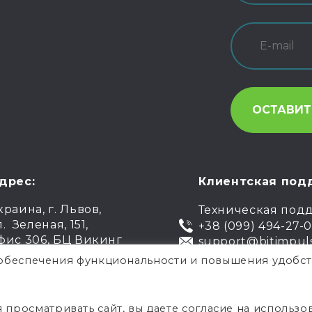
дрес:
Клиентская под
краина, г. Львов,
Техническая под
л. Зеленая, 151,
+38 (099) 494-27-
фис 306, БЦ Викинг
support@bitimpul
я обеспечения функциональности и повышения удобст
.
Публи
росматривать сайт, вы даете согласие на использо