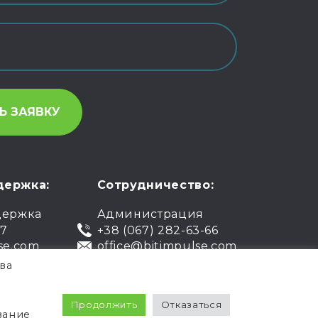
держка:
Сотрудничество:
держка
Администрация
07
+38 (067) 282-63-66
se.com
office@bitimpulse.com
ва
чная оферта
Гарантия
Продолжить
Отказаться
вание
Политика
Условия использования