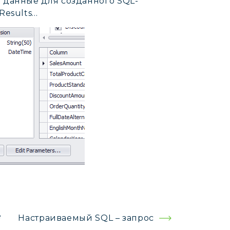
ь данные для созданного SQL-
Results…
e
Настраиваемый SQL – запрос