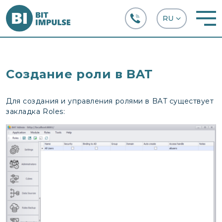
+38 (067) 282-63-66
Создание роли в BAT
Для создания и управления ролями в BAT существует
закладка Roles: