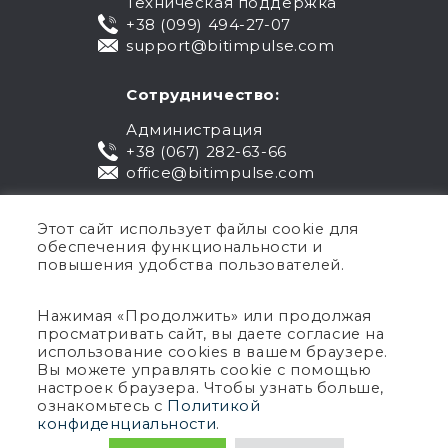
Техническая поддержка
+38 (099) 494-27-07
support@bitimpulse.com
Сотрудничество:
Администрация
+38 (067) 282-63-66
office@bitimpulse.com
Этот сайт использует файлы cookie для
обеспечения функциональности и
повышения удобства пользователей.
Нажимая «Продолжить» или продолжая
просматривать сайт, вы даете согласие на
Публичная оферта
использование cookies в вашем браузере.
Вы можете управлять cookie с помощью
Гарантия
настроек браузера. Чтобы узнать больше,
Политика конфиденциальности
ознакомьтесь с
Политикой
Условия использования
конфиденциальности
.