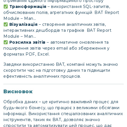
отримання єдиного інформаційного простору
Трансформація
– використання SQL-запитів,
обчислюваних полів, агрегатних функцій​
BAT Report
Module – Man…
Візуалізація
– створення аналітичних звітів,
інтерактивних дешбордів та графіків​
BAT Report
Module – Man…
Розсилка звітів
– автоматичне оновлення та
поширення звітів через email або збереження у
форматах PDF, Excel​.
Завдяки використанню BAT, компанії можуть значно
скоротити час на підготовку даних та підвищити
ефективність аналітичних процесів.
Висновок
Обробка даних – це критично важливий процес для
будь-якого бізнесу, що працює з великими обсягами
інформації. Використання спеціалізованих аналітичних
інструментів, таких як BAT, дозволяє значно
спростити та автоматизувати цей процес, що дає