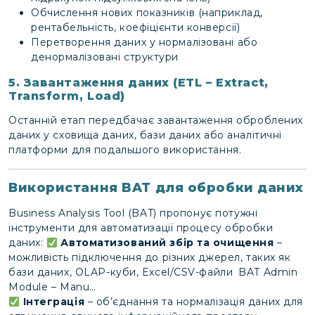
Обчислення нових показників (наприклад,
рентабельність, коефіцієнти конверсії)
Перетворення даних у нормалізовані або
денормалізовані структури
5. Завантаження даних (ETL – Extract,
Transform, Load)
Останній етап передбачає завантаження оброблених
даних у сховища даних, бази даних або аналітичні
платформи для подальшого використання.
Використання BAT для обробки даних
Business Analysis Tool (BAT) пропонує потужні
інструменти для автоматизації процесу обробки
даних:
Автоматизований збір та очищення
–
можливість підключення до різних джерел, таких як
бази даних, OLAP-куби, Excel/CSV-файли​
BAT Admin
Module – Manu…
Інтеграція
– об’єднання та нормалізація даних для