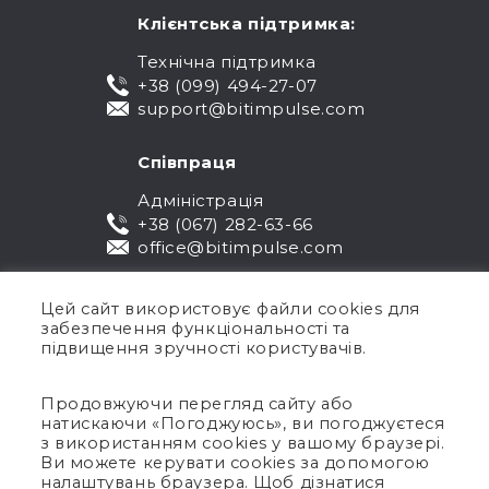
Клієнтська підтримка:
Технічна підтримка
+38 (099) 494-27-07
support@bitimpulse.com
Співпраця
Адміністрація
+38 (067) 282-63-66
office@bitimpulse.com
Цей сайт використовує файли cookies для
забезпечення функціональності та
підвищення зручності користувачів.
Продовжуючи перегляд сайту або
натискаючи «Погоджуюсь», ви погоджуєтеся
Публічна оферта
з використанням cookies у вашому браузері.
Ви можете керувати cookies за допомогою
Гарантія
налаштувань браузера. Щоб дізнатися