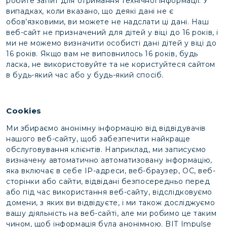
робите запит для отримання технічної інформації. У
випадках, коли вказано, що деякі дані не є
обов’язковими, ви можете не надслати ці дані. Наш
веб-сайт не призначений для дітей у віці до 16 років, і
ми не можемо визначити особисті дані дітей у віці до
16 років. Якщо вам не виповнилось 16 років, будь
ласка, не використовуйте та не користуйтеся сайтом
в будь-який час або у будь-який спосіб.
Cookies
Ми збираємо анонімну інформацію від відвідувачів
нашого веб-сайту, щоб забезпечити найкраще
обслуговування клієнтів. Наприклад, ми записуємо
визначену автоматично автоматизовану інформацію,
яка включає в себе IP-адреси, веб-браузер, ОС, веб-
сторінки або сайти, відвідані безпосередньо перед
або під час використання веб-сайту, відслідковуємо
домени, з яких ви відвідуєте, і ми також досліджуємо
вашу діяльність на веб-сайті, але ми робимо це таким
чином, щоб інформація була анонімною. BIT Impulse