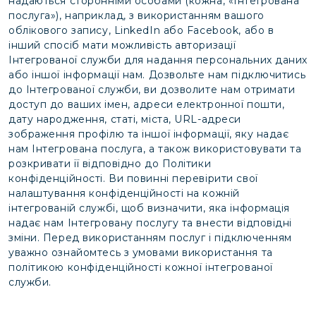
надаються сторонніми особами (кожна, «Інтегрована
послуга»), наприклад, з використанням вашого
облікового запису, LinkedIn або Facebook, або в
інший спосіб мати можливість авторизації
Інтегрованої служби для надання персональних даних
або іншої інформації нам. Дозвольте нам підключитись
до Інтегрованої служби, ви дозволите нам отримати
доступ до ваших імен, адреси електронної пошти,
дату народження, статі, міста, URL-адреси
зображення профілю та іншої інформації, яку надає
нам Інтегрована послуга, а також використовувати та
розкривати її відповідно до Політики
конфіденційності. Ви повинні перевірити свої
налаштування конфіденційності на кожній
інтегрованій службі, щоб визначити, яка інформація
надає нам Інтегровану послугу та внести відповідні
зміни. Перед використанням послуг і підключенням
уважно ознайомтесь з умовами використання та
політикою конфіденційності кожної інтегрованої
служби.