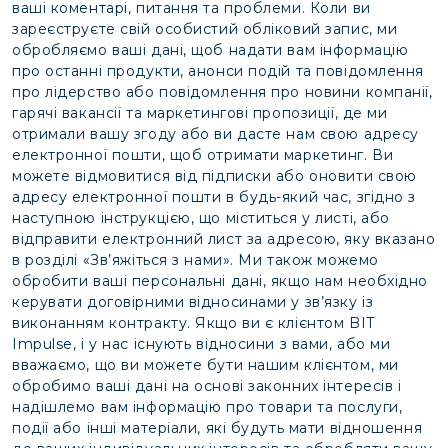
ваші коментарі, питання та проблеми. Коли ви
зареєструєте свій особистий обліковий запис, ми
обробляємо ваші дані, щоб надати вам інформацію
про останні продукти, анонси подій та повідомлення
про лідерство або повідомлення про новини компанії,
гарячі вакансії та маркетингові пропозиції, де ми
отримали вашу згоду або ви дасте нам свою адресу
електронної пошти, щоб отримати маркетинг. Ви
можете відмовитися від підписки або оновити свою
адресу електронної пошти в будь-який час, згідно з
наступною інструкцією, що міститься у листі, або
відправити електронний лист за адресою, яку вказано
в розділі «Зв’яжіться з нами». Ми також можемо
обробити ваші персональні дані, якщо нам необхідно
керувати договірними відносинами у зв’язку із
виконанням контракту. Якщо ви є клієнтом BIT
Impulse, і у нас існують відносини з вами, або ми
вважаємо, що ви можете бути нашим клієнтом, ми
обробимо ваші дані на основі законних інтересів і
надішлемо вам інформацію про товари та послуги,
події або інші матеріали, які будуть мати відношення