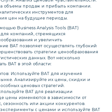
услуги. Анализ Ценовой Чувствительности:
на объемы продаж и прибыль компании.
налитических инструментов для
ния цен на будущие периоды.
щью Business Analysis Tools (BAT)
 для компаний, стремящихся
нообразования и увеличить
ние BAT позволяет осуществлять глубокий
вершенствовать стратегии ценообразования
тистических данных. Вот несколько
ть BAT в этой области:
тов: Используйте BAT для изучения
ынке. Анализируйте их цены, скидки и
особных ценовых стратегий.
пользуйте BAT для реализации
де цены изменяются в зависимости от
с, сезонность или акции конкурентов.
эксперименты с ценами и используйте BAT