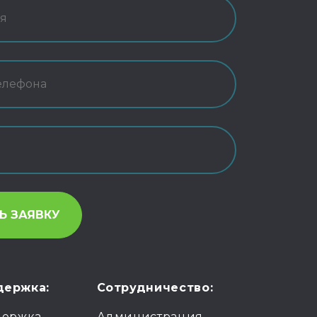
держка:
Сотрудничество:
держка
Администрация