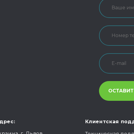
дрес:
Клиентская под
краина, г. Львов,
Техническая под