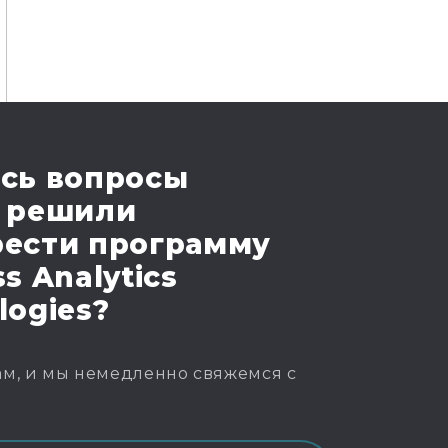
сь вопросы
 решили
ести программу
s Analytics
logies?
м, и мы немедленно свяжемся с