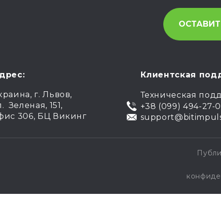
дрес:
Клиентская под
краина, г. Львов,
Техническая под
л. Зеленая, 151,
+38 (099) 494-27-
фис 306, БЦ Викинг
support@bitimpul
.
Публи
конфиде