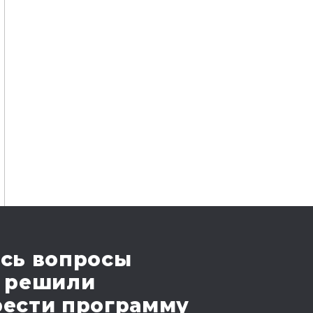
сь вопросы
 решили
ести программу