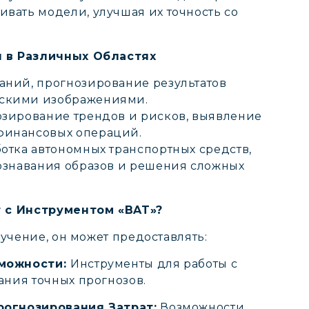
вать модели, улучшая их точность со
 в Различных Областях
аний, прогнозирование результатов
скими изображениями.
озирование трендов и рисков, выявление
финансовых операций.
отка автономных транспортных средств,
познавания образов и решения сложных
 с Инструментом «BAT»?
учение, он может предоставлять:
можности:
Инструменты для работы с
ния точных прогнозов.
огнозирования Затрат:
Возможности