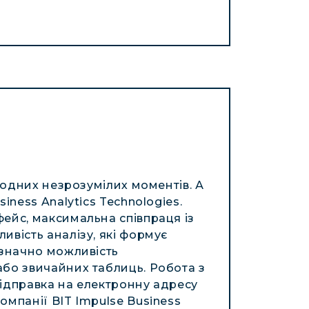
 жодних незрозумілих моментів. А
iness Analytics Technologies.
ейс, максимальна співпраця із
ивість аналізу, які формує
означно можливість
або звичайних таблиць. Робота з
відправка на електронну адресу
омпанії BIT Impulse Business