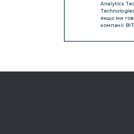
Analytics Te
Technologie
якщо ми гов
компанії BI