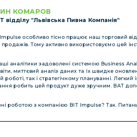
ТИН КОМАРОВ
T відділу "Львівська Пивна Компанія"
T Impulse особливо тісно працює наш торговий від
 продажів. Тому активно використовуємо цей ін
аші аналітики задоволені системою Business Anal
звіти, миттєвий аналіз даних та їх швидке оновле
й роботі, так і стратегічному плануванні. Легкий
ання робить цей продукт дуже зручним. ВАТ доп
ні роботою з компанією BIT Impulsе? Так. Питань