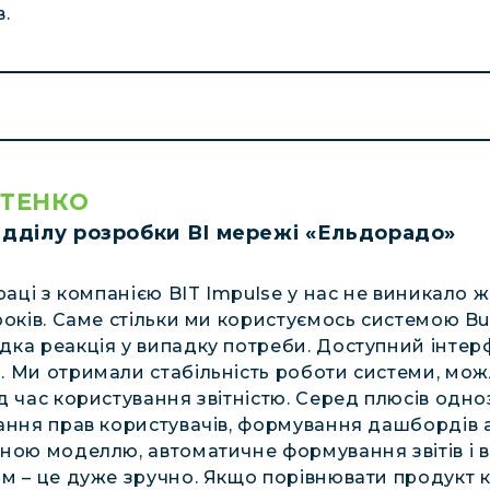
.
СТЕНКО
відділу розробки ВІ мережі «Ельдорадо»
праці з компанією BIT Impulse у нас не виникало
років. Саме стільки ми користуємось системою Bus
ка реакція у випадку потреби. Доступний інтерф
 Ми отримали стабільність роботи системи, можл
д час користування звітністю. Серед плюсів одн
ання прав користувачів, формування дашбордів 
ною моделлю, автоматичне формування звітів і 
м – це дуже зручно. Якщо порівнювати продукт к