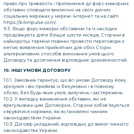
право про тривалість і припинення дії форс-мажорних
обставин сповіщати виключно на своїх діючих
соціальних мережах у мережі Інтернет та на сайті
https://bitimpulse.com/
.
9.3. Якщо форс-мажорні обставини та їх наслідки
продовжують діяти більше шести місяців, Сторони в
найкоротші терміни повинні провести переговори з
метою виявлення прийнятних для обох Сторін
альтернативних способів виконання умов цього
Договору та досягнення відповідних домовленостей.
10. ІНШІ УМОВИ ДОГОВОРУ
10.1. Замовник гарантує, що всі умови Договору йому
зрозумілі і він приймає їх безумовно і в повному
обсязі, без будь-яких умов, вилучень і застережень.
10.2. У випадку виникнення обставин, які не
врегульовані цим Договором, Сторони зобов’язуються
керуватися нормами, які встановлені чинним
законодавством України.
10.3. Договір укладений, відповідно до вимог чинного
законодавства України.