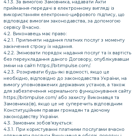
4.1.3. За вимогою Замовника, надавати Акти
приймання-передачі в електронному вигляді із
використанням електронно-цифрового підпису, що
відповідає вимогам законодавства, за допомогою
сервісу Вчасно.
4.2. Виконавець має право:
4.2.1. Припиняти надання платних послуг з моменту
закінчення строку їх надання.
4.2.2. Змінювати порядок надання послуг та їх вартість
без переукладання даного Договору, опублікувавши
зміни на сайті
https://bitimpulse.com/
.
4.2.3. Розкривати будь-які відомості, якщо це
необхідно, відповідно до законодавства України, на
вимогу уповноважених державних установ, а також
для забезпечення нормального функціонування сайту
https://bitimpulse.com/
або захисту Виконавця та
Замовника(ів), якщо це не суперечить відповідним
Конституційним правам громадян та діючому
законодавству України.
4.3. Замовник зобов’язується:
4.3.1. При користуванні платними послугами вчасно
оплачувати послуги Виконавця в обсязі, порядку і