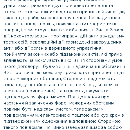
ураганами, тривала відсутність електроенергії та
Інтернет з незалежних від сторін причин, військові дії,
заколот, страйк, масові заворушення, безлади і інші
протиправні дії, повінь, пожежа, антитерористичні
операції, землетрус і інші стихійні лиха, війна, військові
дії, неконтрольовані, протиправні дії і акти вандалізму
третіх осіб, революційні дії, громадські заворушення,
акти або дії органів державного управління,
прийняття законних або підзаконних актів, які прямо
впливають на можливість виконання сторонами умов
цього договору, і будь-які інші надзвичайні обставини.
9.2. Про початок, можливу тривалість і припинення дії
форс-мажорних обставин, Сторони повідомляють
одна одну негайно, але не пізніше 3-го дня після їх
настання (припинення), та надають документи
підтверджуючі форс-мажор. Повідомлення про
настання й закінчення форс- мажорних обставин
повинні бути надіслані листом, телефаксним
повідомленням, електронною поштою або кур’єром з
підтвердженням одержання відповідною Стороною
такого повідомлення. Виконавець залишає за собою