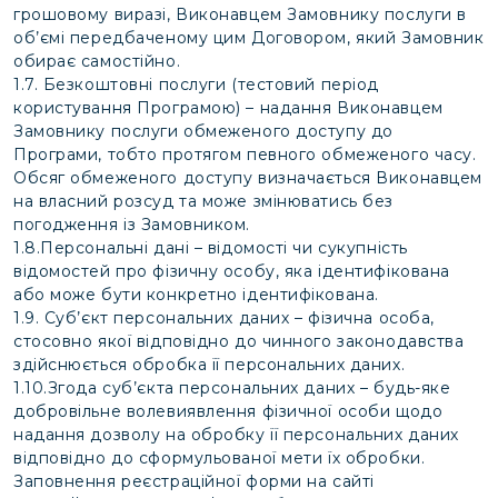
грошовому виразі, Виконавцем Замовнику послуги в
об’ємі передбаченому цим Договором, який Замовник
обирає самостійно.
1.7. Безкоштовні послуги (тестовий період
користування Програмою) – надання Виконавцем
Замовнику послуги обмеженого доступу до
Програми, тобто протягом певного обмеженого часу.
Обсяг обмеженого доступу визначається Виконавцем
на власний розсуд та може змінюватись без
погодження із Замовником.
1.8.Персональні дані – відомості чи сукупність
відомостей про фізичну особу, яка ідентифікована
або може бути конкретно ідентифікована.
1.9. Суб’єкт персональних даних – фізична особа,
стосовно якої відповідно до чинного законодавства
здійснюється обробка її персональних даних.
1.10.Згода суб’єкта персональних даних – будь-яке
добровільне волевиявлення фізичної особи щодо
надання дозволу на обробку її персональних даних
відповідно до сформульованої мети їх обробки.
Заповнення реєстраційної форми на сайті