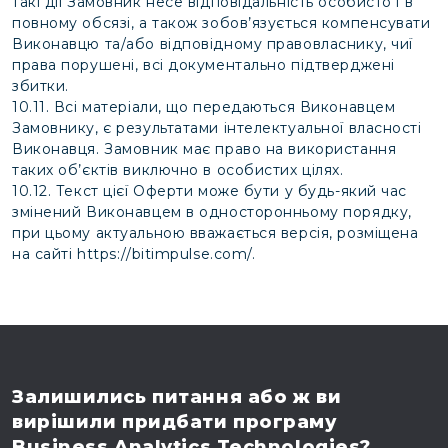
такі дії Замовник несе відповідальність особисто і в
повному обсязі, а також зобов’язується компенсувати
Виконавцю та/або відповідному правовласнику, чиї
права порушені, всі документально підтверджені
збитки.
10.11. Всі матеріали, що передаються Виконавцем
Замовнику, є результатами інтелектуальної власності
Виконавця. Замовник має право на використання
таких об’єктів виключно в особистих цілях.
10.12. Текст цієї Оферти може бути у будь-який час
змінений Виконавцем в односторонньому порядку,
при цьому актуальною вважається версія, розміщена
на сайті
https://bitimpulse.com/
.
Залишились питання
або ж ви
вирішили
придбати програму
Business Analytics Technologies?