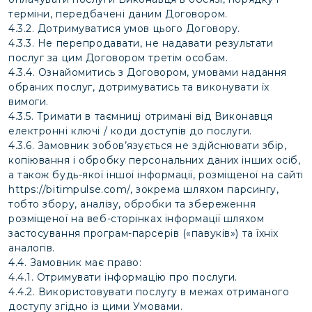
терміни, передбачені даним Договором.
4.3.2. Дотримуватися умов цього Договору.
4.3.3. Не перепродавати, не надавати результати
послуг за цим Договором третім особам.
4.3.4. Ознайомитись з Договором, умовами надання
обраних послуг, дотримуватись та виконувати їх
вимоги.
4.3.5. Тримати в таємниці отримані від Виконавця
електронні ключі / коди доступів до послуги.
4.3.6. Замовник зобов’язується не здійснювати збір,
копіювання і обробку персональних даних інших осіб,
а також будь-якої іншої інформації, розміщеної на сайті
https://bitimpulse.com/
, зокрема шляхом парсингу,
тобто збору, аналізу, обробки та збереження
розміщеної на веб-сторінках інформації шляхом
застосування програм-парсерів («павуків») та їхніх
аналогів.
4.4. Замовник має право:
4.4.1. Отримувати інформацію про послуги.
4.4.2. Використовувати послугу в межах отриманого
доступу згідно із цими Умовами.