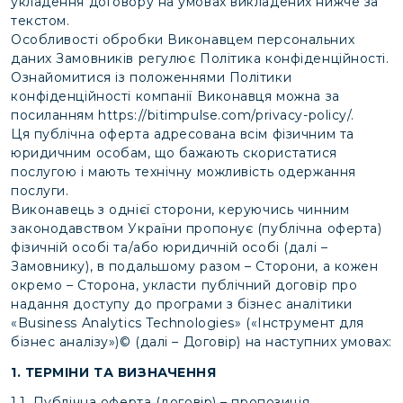
укладення договору на умовах викладених нижче за
текстом.
Особливості обробки Виконавцем персональних
даних Замовників регулює Політика конфіденційності.
Ознайомитися із положеннями Політики
конфіденційності компанії Виконавця можна за
посиланням
https://bitimpulse.com/privacy-policy/
.
Ця публічна оферта адресована всім фізичним та
юридичним особам, що бажають скористатися
послугою і мають технічну можливість одержання
послуги.
Виконавець з однієї сторони, керуючись чинним
законодавством України пропонує (публічна оферта)
фізичній особі та/або юридичній особі (далі –
Замовнику), в подальшому разом – Сторони, а кожен
окремо – Сторона, укласти публічний договір про
надання доступу до програми з бізнес аналітики
«Business Analytics Technologies» («Інструмент для
бізнес аналізу»)© (далі – Договір) на наступних умовах:
1. ТЕРМІНИ ТА ВИЗНАЧЕННЯ
1.1. Публічна оферта (договір) – пропозиція