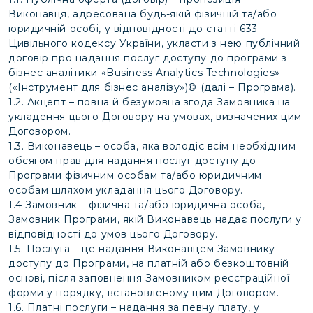
Виконавця, адресована будь-якій фізичній та/або
юридичній особі, у відповідності до статті 633
Цивільного кодексу України, укласти з нею публічний
договір про надання послуг доступу до програми з
бізнес аналітики «Business Analytics Technologies»
(«Інструмент для бізнес аналізу»)© (далі – Програма).
1.2. Акцепт – повна й безумовна згода Замовника на
укладення цього Договору на умовах, визначених цим
Договором.
1.3. Виконавець – особа, яка володіє всім необхідним
обсягом прав для надання послуг доступу до
Програми фізичним особам та/або юридичним
особам шляхом укладання цього Договору.
1.4 Замовник – фізична та/або юридична особа,
Замовник Програми, якій Виконавець надає послуги у
відповідності до умов цього Договору.
1.5. Послуга – це надання Виконавцем Замовнику
доступу до Програми, на платній або безкоштовній
основі, після заповнення Замовником реєстраційної
форми у порядку, встановленому цим Договором.
1.6. Платні послуги – надання за певну плату, у