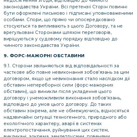
недосягнення згоди, відповідно до чинного
законодавства України. Всі претензії Сторін повинні
бути оформлені письмово і підписані уповноваженими
особами. Спори, що прямо чи опосередковано
стосуються та випливають з цього Договору, та не
врегульовані Сторонами шляхом переговорів,
вирішуються у судовому порядку відповідно до
чинного законодавства України.
9. ФОРС-МАЖОРНІ ОБСТАВИНИ
9.1. Сторони звільняються від відповідальності за
часткове або повне невиконання зобов’язань за цим
договором, якщо це невиконання стало наслідком дії
обставин непереборної сили (форс-мажорних
обставин), що виникли після укладення цього
договору і унеможливили виконання зобов’язань,
відповідно до умов цього договору. До таких
обставин зокрема, але не обмежуючись, відносяться
надзвичайні ситуації техногенного, природного або
екологічного характеру, аварії в системах
електропостачання, руйнування цих систем,
викликані, зокрема, землетрусами, повенями,