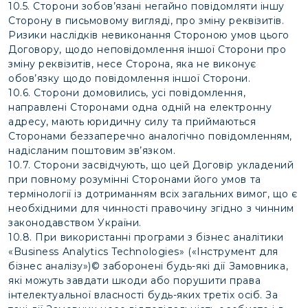
10.5. Сторони зобов’язані негайно повідомляти іншу
Сторону в письмовому вигляді, про зміну реквізитів.
Ризики наслідків невиконання Стороною умов цього
Договору, щодо неповідомлення іншої Сторони про
зміну реквізитів, несе Сторона, яка не виконує
обов’язку щодо повідомлення іншої Сторони.
10.6. Сторони домовились, усі повідомлення,
направлені Сторонами одна одній на електронну
адресу, мають юридичну силу та приймаються
Сторонами беззаперечно аналогічно повідомленням,
надісланим поштовим зв’язком.
10.7. Сторони засвідчують, що цей Договір укладений
при повному розумінні Сторонами його умов та
термінології із дотриманням всіх загальних вимог, що є
необхідними для чинності правочину згідно з чинним
законодавством України.
10.8. При використанні програми з бізнес аналітики
«Business Analytics Technologies» («Інструмент для
бізнес аналізу»)© заборонені будь-які дії Замовника,
які можуть завдати шкоди або порушити права
інтелектуальної власності будь-яких третіх осіб. За