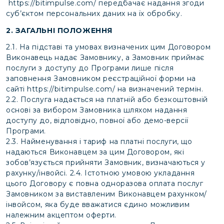
https://bitimpulse.com/
передбачає надання згоди
суб’єктом персональних даних на їх обробку.
2. ЗАГАЛЬНІ ПОЛОЖЕННЯ
2.1. На підставі та умовах визначених цим Договором
Виконавець надає Замовнику, а Замовник приймає
послуги з доступу до Програми лише після
заповнення Замовником реєстраційної форми на
сайті
https://bitimpulse.com/
на визначений термін.
2.2. Послуга надається на платній або безкоштовній
основі за вибором Замовника шляхом надання
доступу до, відповідно, повної або демо-версії
Програми.
2.3. Найменування і тариф на платні послуги, що
надаються Виконавцем за цим Договором, які
зобов’язується прийняти Замовник, визначаються у
рахунку/інвойсі. 2.4. Істотною умовою укладання
цього Договору є повна одноразова оплата послуг
Замовником за виставленим Виконавцем рахунком/
інвойсом, яка буде вважатися єдино можливим
належним акцептом оферти.