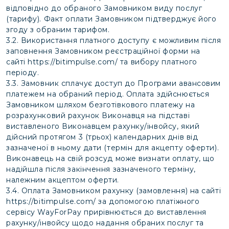
відповідно до обраного Замовником виду послуг
(тарифу). Факт оплати Замовником підтверджує його
згоду з обраним тарифом.
3.2. Використання платного доступу є можливим після
заповнення Замовником реєстраційної форми на
сайті
https://bitimpulse.com/
та вибору платного
періоду.
3.3. Замовник сплачує доступ до Програми авансовим
платежем на обраний період. Оплата здійснюється
Замовником шляхом безготівкового платежу на
розрахунковий рахунок Виконавця на підставі
виставленого Виконавцем рахунку/інвойсу, який
дійсний протягом 3 (трьох) календарних днів від
зазначеної в ньому дати (термін для акцепту оферти).
Виконавець на свій розсуд може визнати оплату, що
надійшла після закінчення зазначеного терміну,
належним акцептом оферти.
3.4. Оплата Замовником рахунку (замовлення) на сайті
https://bitimpulse.com/
за допомогою платіжного
сервісу WayForPay прирівнюється до виставлення
рахунку/інвойсу щодо надання обраних послуг та