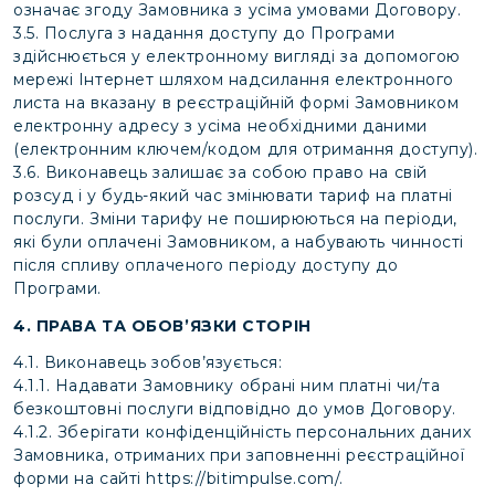
означає згоду Замовника з усіма умовами Договору.
3.5. Послуга з надання доступу до Програми
здійснюється у електронному вигляді за допомогою
мережі Інтернет шляхом надсилання електронного
листа на вказану в реєстраційній формі Замовником
електронну адресу з усіма необхідними даними
(електронним ключем/кодом для отримання доступу).
3.6. Виконавець залишає за собою право на свій
розсуд і у будь-який час змінювати тариф на платні
послуги. Зміни тарифу не поширюються на періоди,
які були оплачені Замовником, а набувають чинності
після спливу оплаченого періоду доступу до
Програми.
4. ПРАВА ТА ОБОВ’ЯЗКИ СТОРІН
4.1. Виконавець зобов’язується:
4.1.1. Надавати Замовнику обрані ним платні чи/та
безкоштовні послуги відповідно до умов Договору.
4.1.2. Зберігати конфіденційність персональних даних
Замовника, отриманих при заповненні реєстраційної
форми на сайті
https://bitimpulse.com/
.