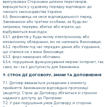
врегульовані Сторонами шляхом переговорів,
вирішуються у судовому порядку відповідно до
чинного законодавства України.
6.5. Виконавець не несе відповідальності перед
Замовником або третіми особами, за будь-які
затримки, перерви, збитки або втрати, що
відбуваються внаслідок:
6.5.1. дефектів у будь-якому електронному або
механічному обладнанні, які не належать Виконавцю;
6.5.2. проблем під час передачі даних або з’єднання,
що сталися не з вини Виконавця;
6.5.3. форс-мажорних обставин;
6.5.4. порушення функціонування мережі Інтернет, так
само, як і за її доступність для Замовника.
7. СТРОК ДІЇ ДОГОВОРУ, ЗМІНИ ТА ДОПОВНЕННЯ
7.1. Договір вважається укладеним з моменту
прийняття Замовником відповідної пропозиції
(акцепту). Строк дії Договору збігається зі строком
наданого доступу до Програми.
7.2. У разі порушення умов Договору зі сторони