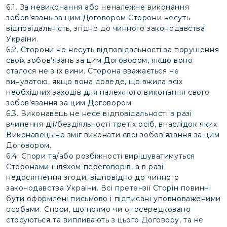
6.1. За невиконання або неналежне виконання
зобов’язань за цим Договором Сторони несуть
відповідальність, згідно до чинного законодавства
України.
6.2. Сторони не несуть відповідальності за порушення
своїх зобов’язань за цим Договором, якщо воно
сталося не з їх вини. Сторона вважається не
винуватою, якщо вона доведе, що вжила всіх
необхідних заходів для належного виконання свого
зобов’язання за цим Договором.
6.3. Виконавець не несе відповідальності в разі
вчинення дії/бездіяльності третіх осіб, внаслідок яких
Виконавець не зміг виконати свої зобов’язання за цим
Договором.
6.4. Спори та/або розбіжності вирішуватимуться
Сторонами шляхом переговорів, а в разі
недосягнення згоди, відповідно до чинного
законодавства України. Всі претензії Сторін повинні
бути оформлені письмово і підписані уповноваженими
особами. Спори, що прямо чи опосередковано
стосуються та випливають з цього Договору, та не