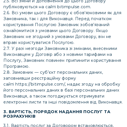
2.5. Всі зміни й доповнення до цього Договору
публіковуються на сайті bitimpulse.com.
2.6. Всі умови цього Договору є обов’язковими як для
Замовника, так і для Виконавця. Перед початком
користування Послугою Замовник зобов’язаний
ознайомитися з умовами цього Договору. Якщо
Замовник не згодний з умовами Договору, він не
вправі користуватися Послугою.
2.7. У разі незгоди Замовника зі змінами, внесеними
Виконавцем у Договір або з новими тарифами на
Послугу, Замовник повинен припинити користування
Програмою.
2.8. Замовник — суб’єкт персональних даних,
заповнивши реєстраційну форму
сайті
https://bitimpulse.com/
, надає згоду на обробку
його персональних даних в базі персональних даних
Виконавця, а також погоджується отримувати
електронні листи та інші повідомлення від Виконавця.
3. ВАРТІСТЬ, ПОРЯДОК НАДАННЯ ПОСЛУГ ТА
РОЗРАХУНКІВ
3.1. Вартість послуг за Договором встановлюється,