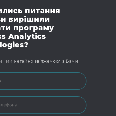
лись питання
ви вирішили
ти програму
s Analytics
logies?
м і ми негайно зв’яжемося з Вами