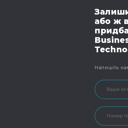
Залиши
або ж 
придба
Busines
Techno
Напишіть на