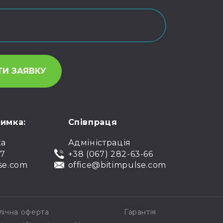
римка:
Співпраця
ка
Адміністрація
07
+38 (067) 282-63-66
se.com
office@bitimpulse.com
лічна оферта
Гарантія