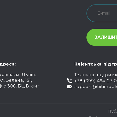
дреса:
Клієнтська підт
країна, м. Львів,
Технічна підтрим
ул. Зелена, 151,
+38 (099) 494-27-
фіс 306, БЦ Вікінг
support@bitimpul
Пуб