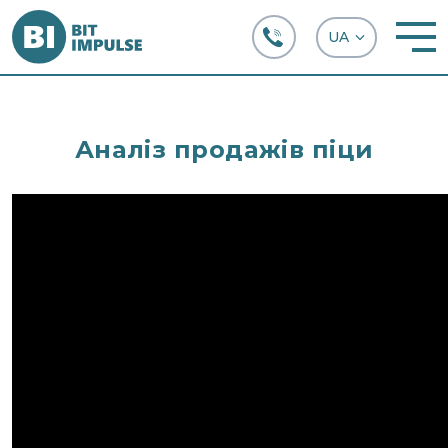
+38 (067) 282-63-66
Аналіз продажів піци