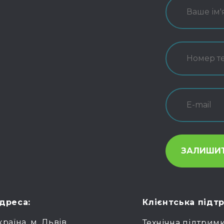
дреса:
Клієнтська підт
країна, м. Львів,
Технічна підтрим