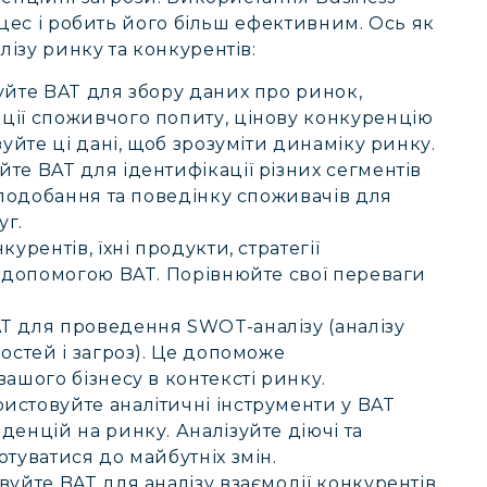
оцес і робить його більш ефективним. Ось як
ізу ринку та конкурентів:
йте BAT для збору даних про ринок,
ції споживчого попиту, цінову конкуренцію
зуйте ці дані, щоб зрозуміти динаміку ринку.
те BAT для ідентифікації різних сегментів
 вподобання та поведінку споживачів для
уг.
урентів, їхні продукти, стратегії
а допомогою BAT. Порівнюйте свої переваги
T для проведення SWOT-аналізу (аналізу
остей і загроз). Це допоможе
ашого бізнесу в контексті ринку.
истовуйте аналітичні інструменти у BAT
денцій на ринку. Аналізуйте діючі та
туватися до майбутніх змін.
уйте BAT для аналізу взаємодії конкурентів