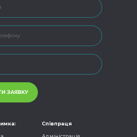
римка:
Співпраця
ка
Адміністрація