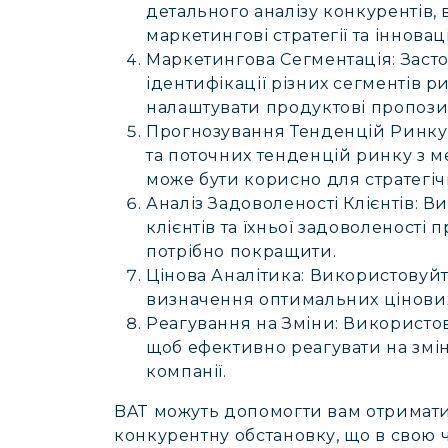
детального аналізу конкурентів, 
маркетингові стратегії та інновац
Маркетингова Сегментація:
Заст
ідентифікації різних сегментів р
налаштувати продуктові пропозиц
Прогнозування Тенденцій Ринку
та поточних тенденцій ринку з м
може бути корисно для стратегіч
Аналіз Задоволеності Клієнтів:
Ви
клієнтів та їхньої задоволеності
потрібно покращити.
Цінова Аналітика:
Використовуйте
визначення оптимальних цінових 
Реагування на Зміни:
Використов
щоб ефективно реагувати на змін
компанії.
BAT можуть допомогти вам отримати 
конкурентну обстановку, що в свою