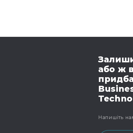
Залиши
або ж 
придба
Busines
Techno
Напишіть на