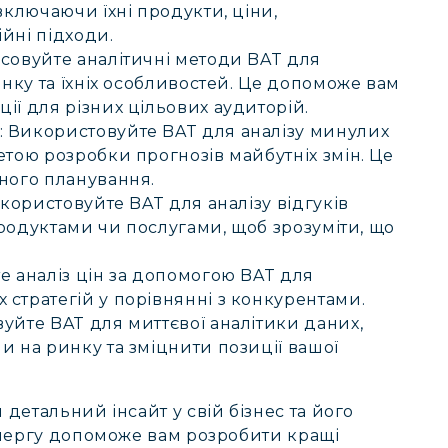
включаючи їхні продукти, ціни,
ійні підходи.
осовуйте аналітичні методи BAT для
инку та їхніх особливостей. Це допоможе вам
ії для різних цільових аудиторій.
:
Використовуйте BAT для аналізу минулих
етою розробки прогнозів майбутніх змін. Це
ного планування.
користовуйте BAT для аналізу відгуків
 продуктами чи послугами, щоб зрозуміти, що
 аналіз цін за допомогою BAT для
стратегій у порівнянні з конкурентами.
уйте BAT для миттєвої аналітики даних,
и на ринку та зміцнити позиції вашої
детальний інсайт у свій бізнес та його
 чергу допоможе вам розробити кращі