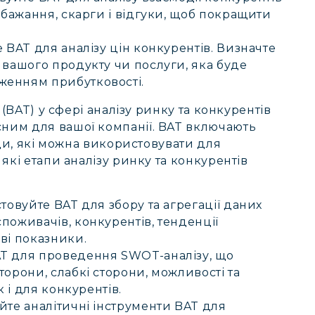
обажання, скарги і відгуки, щоб покращити
BAT для аналізу цін конкурентів. Визначте
 вашого продукту чи послуги, яка буде
женням прибутковості.
 (BAT) у сфері аналізу ринку та конкурентів
им для вашої компанії. BAT включають
оди, які можна використовувати для
які етапи аналізу ринку та конкурентів
овуйте BAT для збору та агрегації даних
поживачів, конкурентів, тенденції
ві показники.
T для проведення SWOT-аналізу, що
торони, слабкі сторони, можливості та
к і для конкурентів.
те аналітичні інструменти BAT для