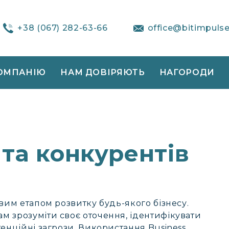
+38 (067) 282-63-66
office@bitimpuls
ОМПАНІЮ
НАМ ДОВІРЯЮТЬ
НАГОРОДИ
 та конкурентів
вим етапом розвитку будь-якого бізнесу.
м зрозуміти своє оточення, ідентифікувати
тенційні загрози. Використання Business