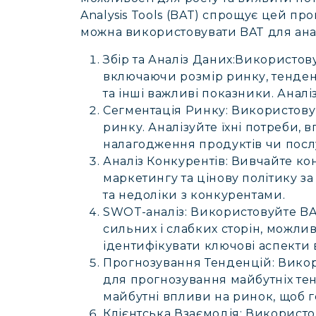
Analysis Tools (BAT) спрощує цей пр
можна використовувати BAT для анал
Збір та Аналіз Даних:
Використову
включаючи розмір ринку, тенден
та інші важливі показники. Аналі
Сегментація Ринку:
Використовуй
ринку. Аналізуйте їхні потреби,
налагодження продуктів чи посл
Аналіз Конкурентів:
Вивчайте конк
маркетингу та цінову політику з
та недоліки з конкурентами.
SWOT-аналіз:
Використовуйте BA
сильних і слабких сторін, можлив
ідентифікувати ключові аспекти в
Прогнозування Тенденцій:
Викор
для прогнозування майбутніх тен
майбутні впливи на ринок, щоб го
Клієнтська Взаємодія:
Використов