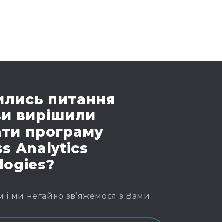
лись питання
ви вирішили
ти програму
s Analytics
logies?
м і ми негайно зв’яжемося з Вами