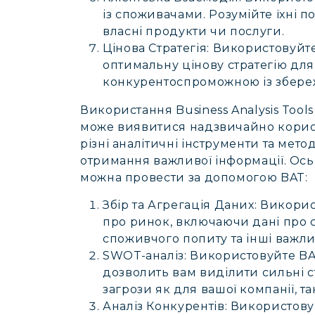
із споживачами. Розумійте їхні п
власні продукти чи послуги.
Цінова Стратегія:
Використовуйте 
оптимальну цінову стратегію для
конкурентоспроможною із збере
Використання Business Analysis Tools
може виявитися надзвичайно корисн
різні аналітичні інструменти та мет
отримання важливої інформації. Ось 
можна провести за допомогою BAT:
Збір та Агрегація Даних:
Використ
про ринок, включаючи дані про с
споживчого попиту та інші важли
SWOT-аналіз:
Використовуйте BA
дозволить вам виділити сильні с
загрози як для вашої компанії, та
Аналіз Конкурентів:
Використовуй