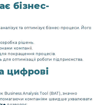
ає бізнес-
 аналізує та оптимізує бізнес-процеси. Його
розробка рішень.
онами компанії.
 для покращення процесів.
 для оптимізації роботи підприємства.
та цифрові
к Business Analysis Tool (BAT), значно
допомагаючи компаніям швидше ухвалювати
lse
дозволяє: