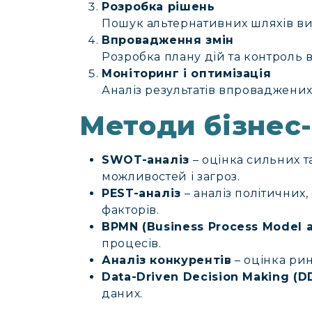
Розробка рішень
Пошук альтернативних шляхів вир
Впровадження змін
Розробка плану дій та контроль 
Моніторинг і оптимізація
Аналіз результатів впроваджених
Методи бізнес-
SWOT-аналіз
– оцінка сильних та
можливостей і загроз.
PEST-аналіз
– аналіз політичних,
факторів.
BPMN (Business Process Model a
процесів.
Аналіз конкурентів
– оцінка рин
Data-Driven Decision Making (
даних.