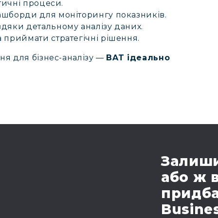
ітичні процеси.
ашборди для моніторингу показників.
вдяки детальному аналізу даних.
 приймати стратегічні рішення.
ня для бізнес-аналізу —
BAT ідеально
Залиши
або ж 
придба
Busines