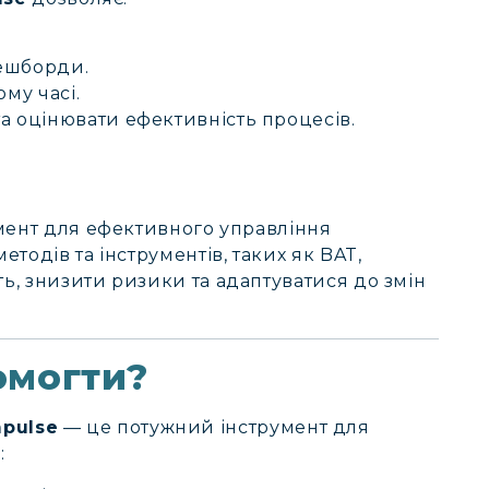
дешборди.
ому часі.
а оцінювати ефективність процесів.
мент для ефективного управління
тодів та інструментів, таких як BAT,
, знизити ризики та адаптуватися до змін
омогти?
mpulse
— це потужний інструмент для
: