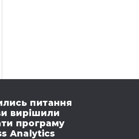
лись питання
ви вирішили
ти програму
s Analytics