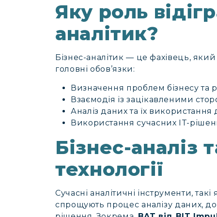
Яку роль відігр
аналітик?
Бізнес-аналітик — це фахівець, який
головні обов’язки:
Визначення проблем бізнесу та 
Взаємодія із зацікавленими стор
Аналіз даних та їх використання
Використання сучасних IT-рішень
Бізнес-аналіз 
технології
Сучасні аналітичні інструменти, такі я
спрощують процес аналізу даних, 
рішення. Зокрема,
BAT від BIT Impu