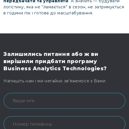
передбачати та управляти
. А значить — будувати
логістику, яка не “ламається” в сезон, не затримується
в години пік і готова до масштабування.
Залишились питання
або ж ви
вирішили
придбати програму
Business Analytics Technologies?
Напишіть нам і ми негайно зв’яжемося з Вами