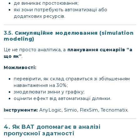
де виникає простоювання;
які зони потребують автоматизації або
додаткових ресурсів.
3.5.
Симуляційне моделювання (simulation
modeling)
Це не просто аналітика, а
планування сценаріїв “а
що як”
.
Можливості:
перевірити, як склад справиться зі збільшенням
навантаження на 30%;
змоделювати зміни у графіку;
оцінити ефект від автоматизації ділянки.
Інструменти:
AnyLogic, Simio, FlexSim, Tecnomatix.
4. Як BAT допомагає в аналізі
пропускної здатності