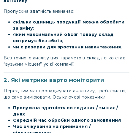
логістику
.
Пропускна здатність визначає:
скільки одиниць продукції можна обробити
за зміну
;
який максимальний обсяг товару склад
витримує без збоїв
;
чи є резерви для зростання навантаження
.
Без точного аналізу цих параметрів склад легко стає
“вузьким місцем” усієї компанії.
2. Які метрики варто моніторити
Перед тим як впроваджувати аналітику, треба знати,
що саме вимірювати. Ось ключові показники:
Пропускна здатність по годинах / змінах /
днях
Середній час обробки одного замовлення
Час очікування на приймання /
відвантаження