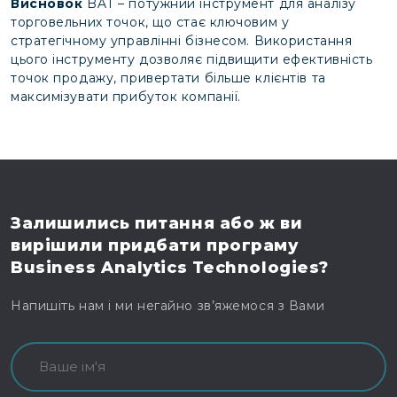
Висновок
BAT – потужний інструмент для аналізу
торговельних точок, що стає ключовим у
стратегічному управлінні бізнесом. Використання
цього інструменту дозволяє підвищити ефективність
точок продажу, привертати більше клієнтів та
максимізувати прибуток компанії.
Залишились питання
або ж ви
вирішили
придбати програму
Business Analytics Technologies?
Напишіть нам і ми негайно зв’яжемося з Вами