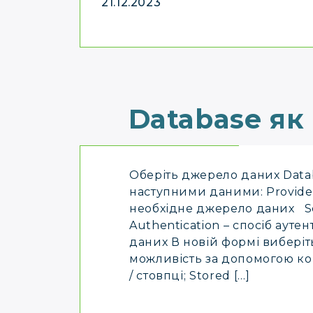
21.12.2023
Database як
Оберіть джерело даних Data
наступними даними: Provide
необхідне джерело даних Ser
Authentication – спосіб аутен
даних В новій формі виберіт
можливість за допомогою кон
/ стовпці; Stored […]