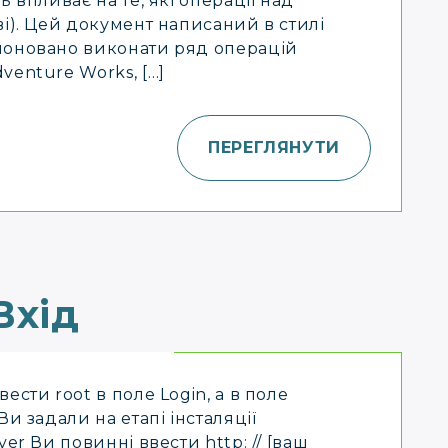
ь впливає на те, які операції над
ві). Цей документ написаний в стилі
поновано виконати ряд операцій
venture Works, […]
ПЕРЕГЛЯНУТИ
Вхід
ести root в поле Login, а в поле
Ви задали на етапі інсталяції
er Ви повинні ввести http: // [ваш