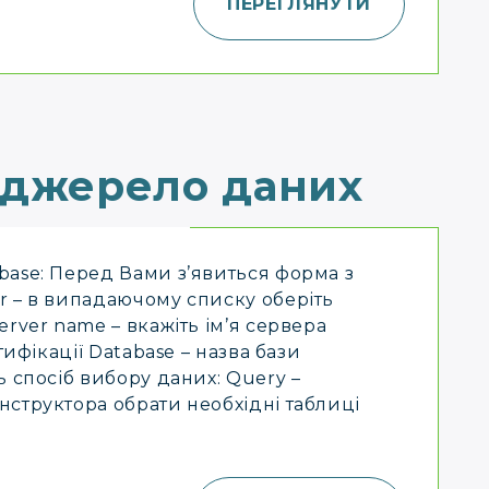
ПЕРЕГЛЯНУТИ
 джерело даних
base: Перед Вами з’явиться форма з
r – в випадаючому списку оберіть
ver name – вкажіть ім’я сервера
тифікації Database – назва бази
ь спосіб вибору даних: Query –
структора обрати необхідні таблиці