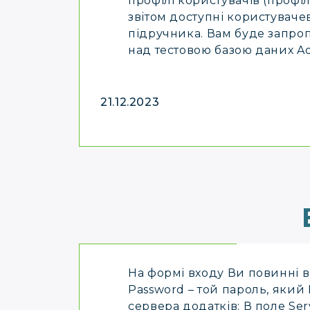
профілі користувачів (профіл
звітом доступні користуваче
підручника. Вам буде запро
над тестовою базою даних Ad
21.12.2023
На формі входу Ви повинні вв
Password – той пароль, який 
сервера додатків: В поле Serv